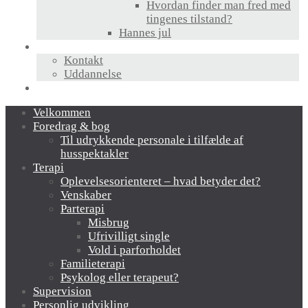
Hvordan finder man fred med
tingenes tilstand?
Hannes jul
Hvem er jeg?
Kontakt
Uddannelse
Links
Velkommen
Foredrag & bog
Til udrykkende personale i tilfælde af
husspektakler
Terapi
Oplevelsesorienteret – hvad betyder det?
Venskaber
Parterapi
Misbrug
Ufrivilligt single
Vold i parforholdet
Familieterapi
Psykolog eller terapeut?
Supervision
Personlig udvikling