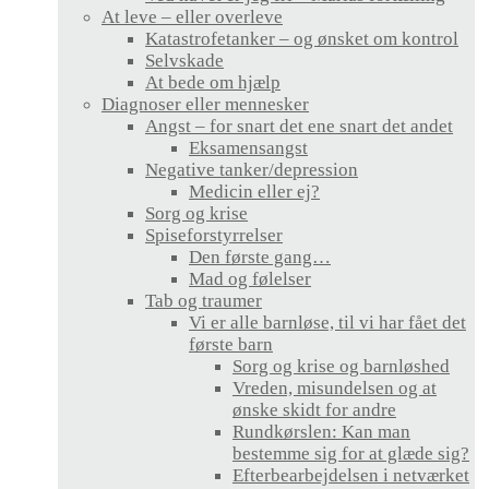
At leve – eller overleve
Katastrofetanker – og ønsket om kontrol
Selvskade
At bede om hjælp
Diagnoser eller mennesker
Angst – for snart det ene snart det andet
Eksamensangst
Negative tanker/depression
Medicin eller ej?
Sorg og krise
Spiseforstyrrelser
Den første gang…
Mad og følelser
Tab og traumer
Vi er alle barnløse, til vi har fået det
første barn
Sorg og krise og barnløshed
Vreden, misundelsen og at
ønske skidt for andre
Rundkørslen: Kan man
bestemme sig for at glæde sig?
Efterbearbejdelsen i netværket