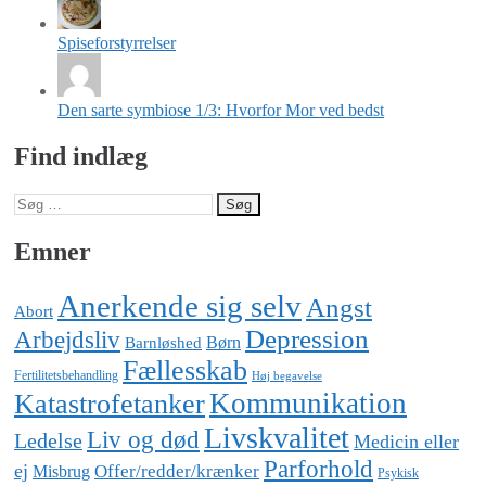
Spiseforstyrrelser
Den sarte symbiose 1/3: Hvorfor Mor ved bedst
Find indlæg
Søg
efter:
Emner
Anerkende sig selv
Angst
Abort
Depression
Arbejdsliv
Barnløshed
Børn
Fællesskab
Fertilitetsbehandling
Høj begavelse
Katastrofetanker
Kommunikation
Livskvalitet
Liv og død
Ledelse
Medicin eller
Parforhold
ej
Offer/redder/krænker
Misbrug
Psykisk