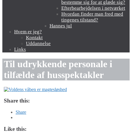
bestemme sig for at glæde sig?
Efterbearbejdelsen i netværket
Hvordan finder man fred med
tingenes tilstand?
Hannes jul
Hvem er jeg?
Kontakt
Uddannelse
Links
Til udrykkende personale i
tilfælde af husspektakler
Share this:
Share
Like this: