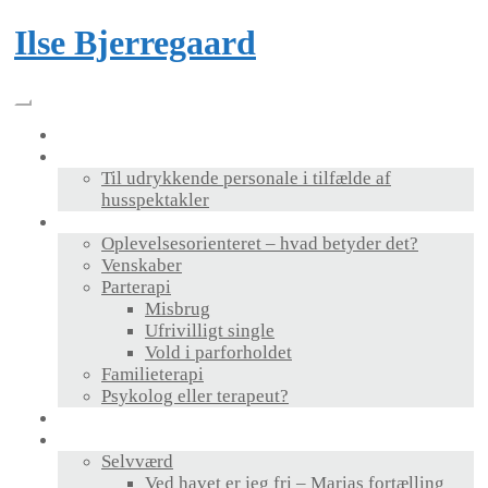
Skip
Ilse Bjerregaard
to
content
Velkommen
Foredrag & bog
Til udrykkende personale i tilfælde af
husspektakler
Terapi
Oplevelsesorienteret – hvad betyder det?
Venskaber
Parterapi
Misbrug
Ufrivilligt single
Vold i parforholdet
Familieterapi
Psykolog eller terapeut?
Supervision
Personlig udvikling
Selvværd
Ved havet er jeg fri – Marias fortælling