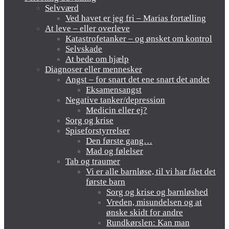
Selvværd
Ved havet er jeg fri – Marias fortælling
At leve – eller overleve
Katastrofetanker – og ønsket om kontrol
Selvskade
At bede om hjælp
Diagnoser eller mennesker
Angst – for snart det ene snart det andet
Eksamensangst
Negative tanker/depression
Medicin eller ej?
Sorg og krise
Spiseforstyrrelser
Den første gang…
Mad og følelser
Tab og traumer
Vi er alle barnløse, til vi har fået det
første barn
Sorg og krise og barnløshed
Vreden, misundelsen og at
ønske skidt for andre
Rundkørslen: Kan man