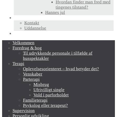
Hvordan finder man fred med
tingenes tilstand?
Hannes jul
Hvem er jeg?
Kontakt
Uddannelse
Links
Velkommen
Foredrag & bog
Til udrykkende personale i tilfælde af
husspektakler
Terapi
Oplevelsesorienteret – hvad betyder det?
Venskaber
Parterapi
Misbrug
Ufrivilligt single
Vold i parforholdet
Familieterapi
Psykolog eller terapeut?
Supervision
Personlig udvikling