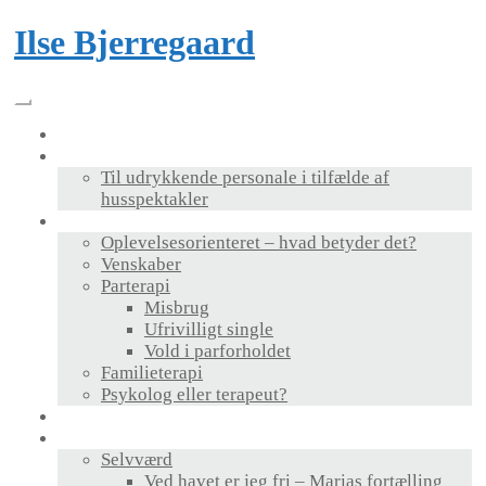
Skip
Ilse Bjerregaard
to
content
Velkommen
Foredrag & bog
Til udrykkende personale i tilfælde af
husspektakler
Terapi
Oplevelsesorienteret – hvad betyder det?
Venskaber
Parterapi
Misbrug
Ufrivilligt single
Vold i parforholdet
Familieterapi
Psykolog eller terapeut?
Supervision
Personlig udvikling
Selvværd
Ved havet er jeg fri – Marias fortælling