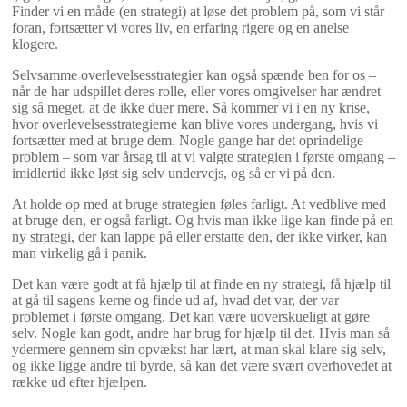
Finder vi en måde (en strategi) at løse det problem på, som vi står
foran, fortsætter vi vores liv, en erfaring rigere og en anelse
klogere.
Selvsamme overlevelsesstrategier kan også spænde ben for os –
når de har udspillet deres rolle, eller vores omgivelser har ændret
sig så meget, at de ikke duer mere. Så kommer vi i en ny krise,
hvor overlevelsesstrategierne kan blive vores undergang, hvis vi
fortsætter med at bruge dem. Nogle gange har det oprindelige
problem – som var årsag til at vi valgte strategien i første omgang –
imidlertid ikke løst sig selv undervejs, og så er vi på den.
At holde op med at bruge strategien føles farligt. At vedblive med
at bruge den, er også farligt. Og hvis man ikke lige kan finde på en
ny strategi, der kan lappe på eller erstatte den, der ikke virker, kan
man virkelig gå i panik.
Det kan være godt at få hjælp til at finde en ny strategi, få hjælp til
at gå til sagens kerne og finde ud af, hvad det var, der var
problemet i første omgang. Det kan være uoverskueligt at gøre
selv. Nogle kan godt, andre har brug for hjælp til det. Hvis man så
ydermere gennem sin opvækst har lært, at man skal klare sig selv,
og ikke ligge andre til byrde, så kan det være svært overhovedet at
række ud efter hjælpen.