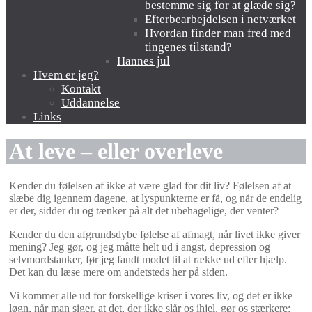
bestemme sig for at glæde sig?
Efterbearbejdelsen i netværket
Hvordan finder man fred med
tingenes tilstand?
Hannes jul
Hvem er jeg?
Kontakt
Uddannelse
Links
At leve – eller overleve
Kender du følelsen af ikke at være glad for dit liv? Følelsen af at
slæbe dig igennem dagene, at lyspunkterne er få, og når de endelig
er der, sidder du og tænker på alt det ubehagelige, der venter?
Kender du den afgrundsdybe følelse af afmagt, når livet ikke giver
mening? Jeg gør, og jeg måtte helt ud i angst, depression og
selvmordstanker, før jeg fandt modet til at række ud efter hjælp.
Det kan du læse mere om andetsteds her på siden.
Vi kommer alle ud for forskellige kriser i vores liv, og det er ikke
løgn, når man siger, at det, der ikke slår os ihjel, gør os stærkere: