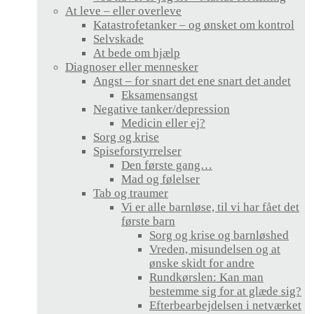
At leve – eller overleve
Katastrofetanker – og ønsket om kontrol
Selvskade
At bede om hjælp
Diagnoser eller mennesker
Angst – for snart det ene snart det andet
Eksamensangst
Negative tanker/depression
Medicin eller ej?
Sorg og krise
Spiseforstyrrelser
Den første gang…
Mad og følelser
Tab og traumer
Vi er alle barnløse, til vi har fået det
første barn
Sorg og krise og barnløshed
Vreden, misundelsen og at
ønske skidt for andre
Rundkørslen: Kan man
bestemme sig for at glæde sig?
Efterbearbejdelsen i netværket