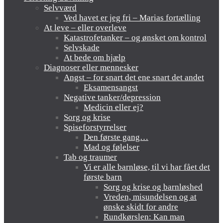
Selvværd
Ved havet er jeg fri – Marias fortælling
At leve – eller overleve
Katastrofetanker – og ønsket om kontrol
Selvskade
At bede om hjælp
Diagnoser eller mennesker
Angst – for snart det ene snart det andet
Eksamensangst
Negative tanker/depression
Medicin eller ej?
Sorg og krise
Spiseforstyrrelser
Den første gang…
Mad og følelser
Tab og traumer
Vi er alle barnløse, til vi har fået det
første barn
Sorg og krise og barnløshed
Vreden, misundelsen og at
ønske skidt for andre
Rundkørslen: Kan man