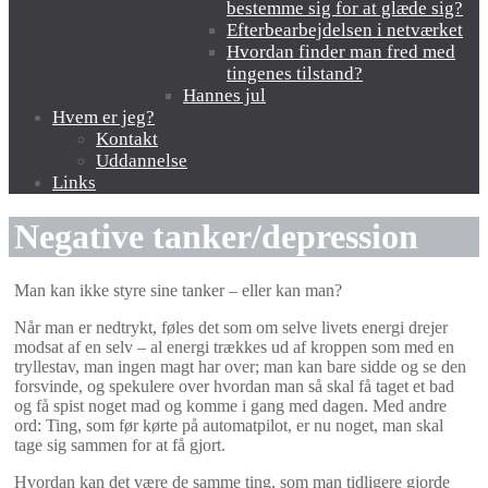
bestemme sig for at glæde sig?
Efterbearbejdelsen i netværket
Hvordan finder man fred med
tingenes tilstand?
Hannes jul
Hvem er jeg?
Kontakt
Uddannelse
Links
Negative tanker/depression
Man kan ikke styre sine tanker – eller kan man?
Når man er nedtrykt, føles det som om selve livets energi drejer
modsat af en selv – al energi trækkes ud af kroppen som med en
tryllestav, man ingen magt har over; man kan bare sidde og se den
forsvinde, og spekulere over hvordan man så skal få taget et bad
og få spist noget mad og komme i gang med dagen. Med andre
ord: Ting, som før kørte på automatpilot, er nu noget, man skal
tage sig sammen for at få gjort.
Hvordan kan det være de samme ting, som man tidligere gjorde