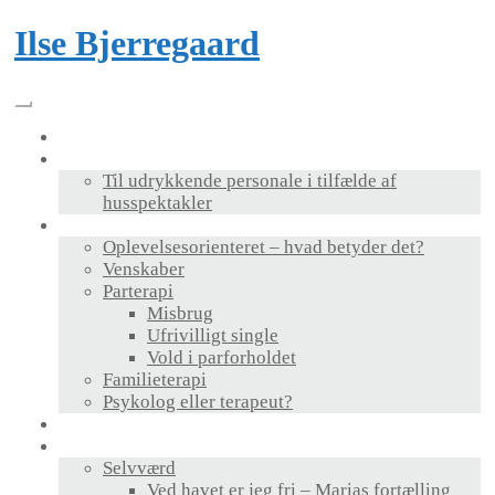
Skip
Ilse Bjerregaard
to
content
Velkommen
Foredrag & bog
Til udrykkende personale i tilfælde af
husspektakler
Terapi
Oplevelsesorienteret – hvad betyder det?
Venskaber
Parterapi
Misbrug
Ufrivilligt single
Vold i parforholdet
Familieterapi
Psykolog eller terapeut?
Supervision
Personlig udvikling
Selvværd
Ved havet er jeg fri – Marias fortælling