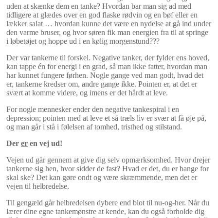
uden at skænke dem en tanke? Hvordan bar man sig ad med
tidligere at glædes over en god flaske rødvin og en bøf eller en
lækker salat … hvordan kunne det være en nydelse at gå ind under
den varme bruser, og hvor søren fik man energien fra til at springe
i løbetøjet og hoppe ud i en kølig morgenstund???
Der var tankerne til forskel. Negative tanker, der fylder ens hoved,
kan tappe én for energi i en grad, så man ikke fatter, hvordan man
har kunnet fungere førhen. Nogle gange ved man godt, hvad det
er, tankerne kredser om, andre gange ikke. Pointen er, at det er
svært at komme videre, og imens er det hårdt at leve.
For nogle mennesker ender den negative tankespiral i en
depression; pointen med at leve et så træls liv er svær at få øje på,
og man går i stå i følelsen af tomhed, tristhed og stilstand.
Der
er
en vej ud!
Vejen ud går gennem at give dig selv opmærksomhed. Hvor drejer
tankerne sig hen, hvor sidder de fast? Hvad er det, du er bange for
skal ske? Det kan gøre ondt og være skræmmende, men det er
vejen til helbredelse.
Til gengæld går helbredelsen dybere end blot til nu-og-her. Når du
lærer dine egne tankemønstre at kende, kan du også forholde dig