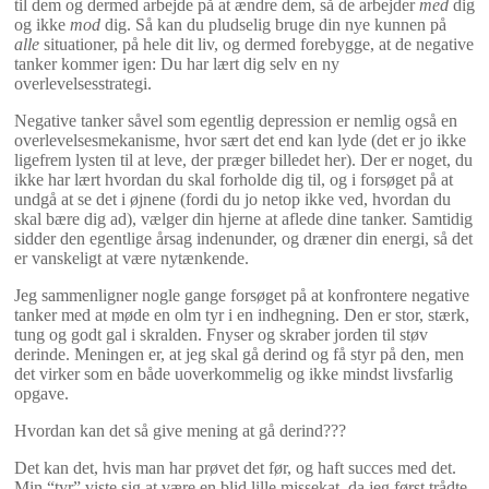
til dem og dermed arbejde på at ændre dem, så de arbejder
med
dig
og ikke
mod
dig. Så kan du pludselig bruge din nye kunnen på
alle
situationer, på hele dit liv, og dermed forebygge, at de negative
tanker kommer igen: Du har lært dig selv en ny
overlevelsesstrategi.
Negative tanker såvel som egentlig depression er nemlig også en
overlevelsesmekanisme, hvor sært det end kan lyde (det er jo ikke
ligefrem lysten til at leve, der præger billedet her). Der er noget, du
ikke har lært hvordan du skal forholde dig til, og i forsøget på at
undgå at se det i øjnene (fordi du jo netop ikke ved, hvordan du
skal bære dig ad), vælger din hjerne at aflede dine tanker. Samtidig
sidder den egentlige årsag indenunder, og dræner din energi, så det
er vanskeligt at være nytænkende.
Jeg sammenligner nogle gange forsøget på at konfrontere negative
tanker med at møde en olm tyr i en indhegning. Den er stor, stærk,
tung og godt gal i skralden. Fnyser og skraber jorden til støv
derinde. Meningen er, at jeg skal gå derind og få styr på den, men
det virker som en både uoverkommelig og ikke mindst livsfarlig
opgave.
Hvordan kan det så give mening at gå derind???
Det kan det, hvis man har prøvet det før, og haft succes med det.
Min “tyr” viste sig at være en blid lille missekat, da jeg først trådte