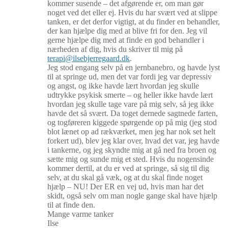
kommer susende – det afgørende er, om man gør
noget ved det eller ej. Hvis du har svært ved at slippe
tanken, er det derfor vigtigt, at du finder en behandler,
der kan hjælpe dig med at blive fri for den. Jeg vil
gerne hjælpe dig med at finde en god behandler i
nærheden af dig, hvis du skriver til mig på
terapi@ilsebjerregaard.dk
.
Jeg stod engang selv på en jernbanebro, og havde lyst
til at springe ud, men det var fordi jeg var depressiv
og angst, og ikke havde lært hvordan jeg skulle
udtrykke psykisk smerte – og heller ikke havde lært
hvordan jeg skulle tage vare på mig selv, så jeg ikke
havde det så svært. Da toget dernede sagtnede farten,
og togføreren kiggede spørgende op på mig (jeg stod
blot lænet op ad rækværket, men jeg har nok set helt
forkert ud), blev jeg klar over, hvad det var, jeg havde
i tankerne, og jeg skyndte mig at gå ned fra broen og
sætte mig og sunde mig et sted. Hvis du nogensinde
kommer dertil, at du er ved at springe, så sig til dig
selv, at du skal gå væk, og at du skal finde noget
hjælp – NU! Der ER en vej ud, hvis man har det
skidt, også selv om man nogle gange skal have hjælp
til at finde den.
Mange varme tanker
Ilse