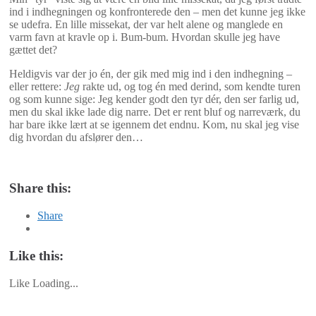
ind i indhegningen og konfronterede den – men det kunne jeg ikke
se udefra. En lille missekat, der var helt alene og manglede en
varm favn at kravle op i. Bum-bum. Hvordan skulle jeg have
gættet det?
Heldigvis var der jo én, der gik med mig ind i den indhegning –
eller rettere:
Jeg
rakte ud, og tog én med derind, som kendte turen
og som kunne sige: Jeg kender godt den tyr dér, den ser farlig ud,
men du skal ikke lade dig narre. Det er rent bluf og narreværk, du
har bare ikke lært at se igennem det endnu. Kom, nu skal jeg vise
dig hvordan du afslører den…
Share this:
Share
Like this:
Like
Loading...