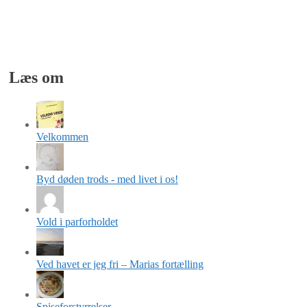
Læs om
Velkommen
Byd døden trods - med livet i os!
Vold i parforholdet
Ved havet er jeg fri – Marias fortælling
Spiseforstyrrelser