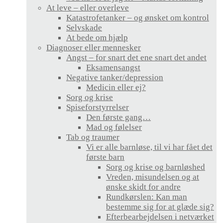
At leve – eller overleve
Katastrofetanker – og ønsket om kontrol
Selvskade
At bede om hjælp
Diagnoser eller mennesker
Angst – for snart det ene snart det andet
Eksamensangst
Negative tanker/depression
Medicin eller ej?
Sorg og krise
Spiseforstyrrelser
Den første gang…
Mad og følelser
Tab og traumer
Vi er alle barnløse, til vi har fået det
første barn
Sorg og krise og barnløshed
Vreden, misundelsen og at
ønske skidt for andre
Rundkørslen: Kan man
bestemme sig for at glæde sig?
Efterbearbejdelsen i netværket