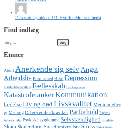
Den sarte symbiose 1/3: Hvorfor Mor ved bedst
Find indlæg
Søg
efter:
Emner
Anerkende sig selv
Angst
Abort
Depression
Arbejdsliv
Barnløshed
Børn
Fællesskab
Fertilitetsbehandling
Høj begavelse
Katastrofetanker
Kommunikation
Livskvalitet
Liv og død
Ledelse
Medicin eller
Parforhold
ej
Offer/redder/krænker
Misbrug
Psykisk
Selvstændighed
Psykiske sygdomme
Arbejdsmiljø
Singleliv
Stress
Skam
Spiseforstyrrelser
Skolereform
Supervision