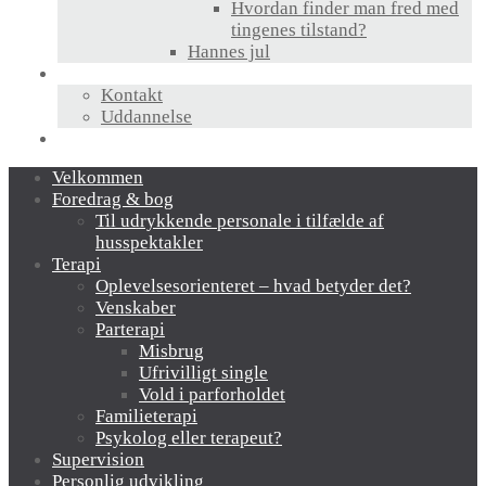
Hvordan finder man fred med
tingenes tilstand?
Hannes jul
Hvem er jeg?
Kontakt
Uddannelse
Links
Velkommen
Foredrag & bog
Til udrykkende personale i tilfælde af
husspektakler
Terapi
Oplevelsesorienteret – hvad betyder det?
Venskaber
Parterapi
Misbrug
Ufrivilligt single
Vold i parforholdet
Familieterapi
Psykolog eller terapeut?
Supervision
Personlig udvikling