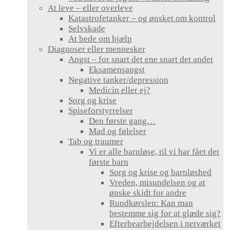
At leve – eller overleve
Katastrofetanker – og ønsket om kontrol
Selvskade
At bede om hjælp
Diagnoser eller mennesker
Angst – for snart det ene snart det andet
Eksamensangst
Negative tanker/depression
Medicin eller ej?
Sorg og krise
Spiseforstyrrelser
Den første gang…
Mad og følelser
Tab og traumer
Vi er alle barnløse, til vi har fået det
første barn
Sorg og krise og barnløshed
Vreden, misundelsen og at
ønske skidt for andre
Rundkørslen: Kan man
bestemme sig for at glæde sig?
Efterbearbejdelsen i netværket