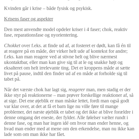
Kvinden går i krise – både fysisk og psykisk.
Krisens faser og aspekter
Den mest anvendte model opdeler kriser i 4 faser; chok, reaktiv
fase, reparationsfase og nyorientering.
Chokket
over f.eks. at finde ud af, at fosteret er dødt, kan få én til
at reagere på en måde, der virker helt ude af kontekst for andre;
f.eks. kan man reagere ved at stivne helt og blive nærmest
ukontaktbar, eller man kan give sig til at le og snakke højt og
eksalteret om helt irrelevante ting. Det er kroppens måde at sætte
livet på pause, indtil den finder ud af en måde at forholde sig til
tabet på.
Når det værste chok har lagt sig,
reagerer
man, men stadig er der
ikke styr på reaktionerne – man prøver forskellige reaktioner af, så
at sige. Det ene øjeblik er man måske lettet, fordi man også godt
var klar over, at det at få et barn lige nu ville føre til mange
problemer, det næste øjeblik er tabet og det ikke at blive forældre i
denne omgang det eneste, der fylder. Alle følelser vælter rundt i
denne fase, og man har ingen idé om hvor man ender henne, og
hvad man ender med at mene om den erkendelse, man nu ikke kan
lade som om man ikke har fået.