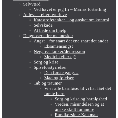
Selvværd
Ved havet er jeg fri – Marias fortælling
At leve – eller overleve
Katastrofetanker – og ønsket om kontrol
Selvskade
At bede om hjælp
Diagnoser eller mennesker
Angst – for snart det ene snart det andet
Eksamensangst
Negative tanker/depression
Medicin eller ej?
Sorg og krise
Spiseforstyrrelser
Den første gang…
Mad og følelser
Tab og traumer
Vi er alle barnløse, til vi har fået det
første barn
Sorg og krise og barnløshed
Vreden, misundelsen og at
ønske skidt for andre
Rundkørslen: Kan man