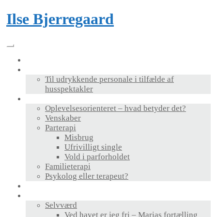
Skip
Ilse Bjerregaard
to
content
Velkommen
Foredrag & bog
Til udrykkende personale i tilfælde af
husspektakler
Terapi
Oplevelsesorienteret – hvad betyder det?
Venskaber
Parterapi
Misbrug
Ufrivilligt single
Vold i parforholdet
Familieterapi
Psykolog eller terapeut?
Supervision
Personlig udvikling
Selvværd
Ved havet er jeg fri – Marias fortælling