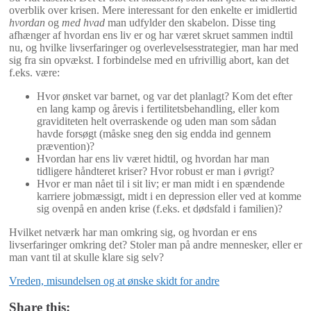
overblik over krisen. Mere interessant for den enkelte er imidlertid
hvordan
og
med hvad
man udfylder den skabelon. Disse ting
afhænger af hvordan ens liv er og har været skruet sammen indtil
nu, og hvilke livserfaringer og overlevelsesstrategier, man har med
sig fra sin opvækst. I forbindelse med en ufrivillig abort, kan det
f.eks. være:
Hvor ønsket var barnet, og var det planlagt? Kom det efter
en lang kamp og årevis i fertilitetsbehandling, eller kom
graviditeten helt overraskende og uden man som sådan
havde forsøgt (måske sneg den sig endda ind gennem
prævention)?
Hvordan har ens liv været hidtil, og hvordan har man
tidligere håndteret kriser? Hvor robust er man i øvrigt?
Hvor er man nået til i sit liv; er man midt i en spændende
karriere jobmæssigt, midt i en depression eller ved at komme
sig ovenpå en anden krise (f.eks. et dødsfald i familien)?
Hvilket netværk har man omkring sig, og hvordan er ens
livserfaringer omkring det? Stoler man på andre mennesker, eller er
man vant til at skulle klare sig selv?
Vreden, misundelsen og at ønske skidt for andre
Share this: