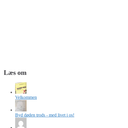
Læs om
Velkommen
Byd døden trods - med livet i os!