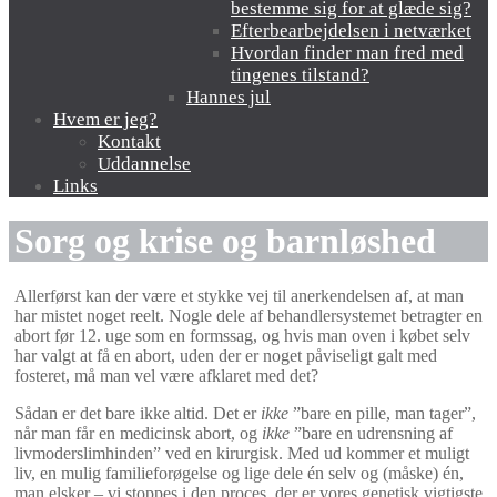
bestemme sig for at glæde sig?
Efterbearbejdelsen i netværket
Hvordan finder man fred med
tingenes tilstand?
Hannes jul
Hvem er jeg?
Kontakt
Uddannelse
Links
Sorg og krise og barnløshed
Allerførst kan der være et stykke vej til anerkendelsen af, at man
har mistet noget reelt. Nogle dele af behandlersystemet betragter en
abort før 12. uge som en formssag, og hvis man oven i købet selv
har valgt at få en abort, uden der er noget påviseligt galt med
fosteret, må man vel være afklaret med det?
Sådan er det bare ikke altid. Det er
ikke
”bare en pille, man tager”,
når man får en medicinsk abort, og
ikke
”bare en udrensning af
livmoderslimhinden” ved en kirurgisk. Med ud kommer et muligt
liv, en mulig familieforøgelse og lige dele én selv og (måske) én,
man elsker – vi stoppes i den proces, der er vores genetisk vigtigste