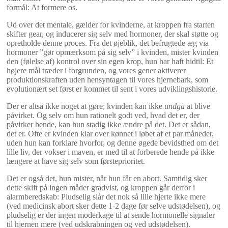
formål: At formere os.
Ud over det mentale, gælder for kvinderne, at kroppen fra starten
skifter gear, og inducerer sig selv med hormoner, der skal støtte og
opretholde denne proces. Fra det øjeblik, det befrugtede æg via
hormoner ”gør opmærksom på sig selv” i kvinden, mister kvinden
den (følelse af) kontrol over sin egen krop, hun har haft hidtil: Et
højere mål træder i forgrunden, og vores gener aktiverer
produktionskraften uden hensyntagen til vores hjernebark, som
evolutionært set først er kommet til sent i vores udviklingshistorie.
Der er altså ikke noget at gøre; kvinden kan ikke
undgå
at blive
påvirket. Og selv om hun rationelt godt ved, hvad det er, der
påvirker hende, kan hun stadig ikke ændre på det. Det er sådan,
det er. Ofte er kvinden klar over kønnet i løbet af et par måneder,
uden hun kan forklare hvorfor, og denne øgede bevidsthed om det
lille liv, der vokser i maven, er med til at forberede hende på ikke
længere at have sig selv som førsteprioritet.
Det er også det, hun mister, når hun får en abort. Samtidig sker
dette skift på ingen måder gradvist, og kroppen går derfor i
alarmberedskab: Pludselig slår det nok så lille hjerte ikke mere
(ved medicinsk abort sker dette 1-2 dage før selve udstødelsen), og
pludselig er der ingen moderkage til at sende hormonelle signaler
til hjernen mere (ved udskrabningen og ved udstødelsen).