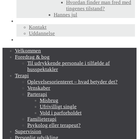
Hvordan finder man fred med
tingenes tilstand?
Hannes jul
Hvem er jeg?
Kontakt
Uddannelse
Links
Velkommen
Foredrag & bog
Til udrykkende personale i tilfælde af
husspektakler
Terapi
Oplevelsesorienteret – hvad betyder det?
Venskaber
Parterapi
Misbrug
Ufrivilligt single
Vold i parforholdet
Familieterapi
Psykolog eller terapeut?
Supervision
Personlig udvikling