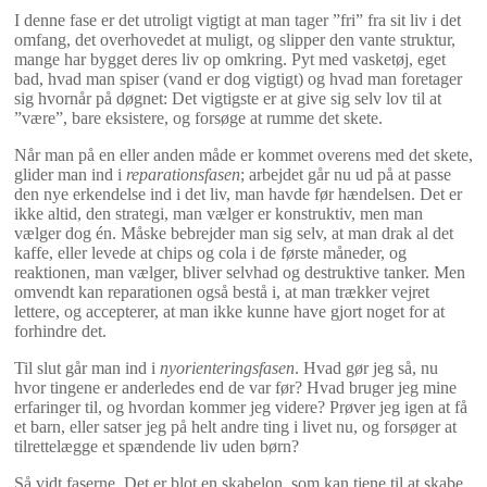
I denne fase er det utroligt vigtigt at man tager ”fri” fra sit liv i det
omfang, det overhovedet at muligt, og slipper den vante struktur,
mange har bygget deres liv op omkring. Pyt med vasketøj, eget
bad, hvad man spiser (vand er dog vigtigt) og hvad man foretager
sig hvornår på døgnet: Det vigtigste er at give sig selv lov til at
”være”, bare eksistere, og forsøge at rumme det skete.
Når man på en eller anden måde er kommet overens med det skete,
glider man ind i
reparationsfasen
; arbejdet går nu ud på at passe
den nye erkendelse ind i det liv, man havde før hændelsen. Det er
ikke altid, den strategi, man vælger er konstruktiv, men man
vælger dog én. Måske bebrejder man sig selv, at man drak al det
kaffe, eller levede at chips og cola i de første måneder, og
reaktionen, man vælger, bliver selvhad og destruktive tanker. Men
omvendt kan reparationen også bestå i, at man trækker vejret
lettere, og accepterer, at man ikke kunne have gjort noget for at
forhindre det.
Til slut går man ind i
nyorienteringsfasen
. Hvad gør jeg så, nu
hvor tingene er anderledes end de var før? Hvad bruger jeg mine
erfaringer til, og hvordan kommer jeg videre? Prøver jeg igen at få
et barn, eller satser jeg på helt andre ting i livet nu, og forsøger at
tilrettelægge et spændende liv uden børn?
Så vidt faserne. Det er blot en skabelon, som kan tjene til at skabe