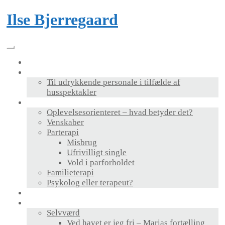
Skip
Ilse Bjerregaard
to
content
Velkommen
Foredrag & bog
Til udrykkende personale i tilfælde af
husspektakler
Terapi
Oplevelsesorienteret – hvad betyder det?
Venskaber
Parterapi
Misbrug
Ufrivilligt single
Vold i parforholdet
Familieterapi
Psykolog eller terapeut?
Supervision
Personlig udvikling
Selvværd
Ved havet er jeg fri – Marias fortælling