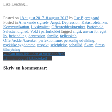
Like
Loading...
Posted on
18 august 2017
18 august 2017
by
Ilse Bjerregaard
Posted in
Anerkende sig selv
,
Angst
,
Depression
,
Katastrofetanker
,
Kommunikation
,
Livskvalitet
,
Offer/redder/krænker
,
Parforhold
,
Selvstændighed
,
Vold i parforholdet
Tagged
angst
,
ansvar for eget
liv
,
behandling
,
depression
,
familie
,
fællesskab
,
Offer/redder/krænker
,
perfektionisme
,
personlig udvikling
,
psykiske sygdomme
,
respekt
,
selvfølelse
,
selvtillid
,
Skam
,
Stress
,
tilknytning
Post
←
Kan man lide uden at være et offer?
Lån min bog på biblioteket!
→
navigation
Skriv en kommentar: