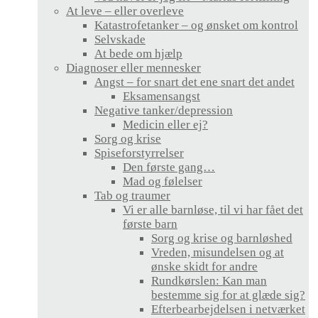
At leve – eller overleve
Katastrofetanker – og ønsket om kontrol
Selvskade
At bede om hjælp
Diagnoser eller mennesker
Angst – for snart det ene snart det andet
Eksamensangst
Negative tanker/depression
Medicin eller ej?
Sorg og krise
Spiseforstyrrelser
Den første gang…
Mad og følelser
Tab og traumer
Vi er alle barnløse, til vi har fået det
første barn
Sorg og krise og barnløshed
Vreden, misundelsen og at
ønske skidt for andre
Rundkørslen: Kan man
bestemme sig for at glæde sig?
Efterbearbejdelsen i netværket