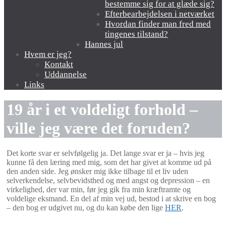
bestemme sig for at glæde sig?
Efterbearbejdelsen i netværket
Hvordan finder man fred med
tingenes tilstand?
Hannes jul
Hvem er jeg?
Kontakt
Uddannelse
Links
19 år i et voldeligt forhold –
ville jeg være det foruden?
Det korte svar er selvfølgelig ja. Det lange svar er ja – hvis jeg
kunne få den læring med mig, som det har givet at komme ud på
den anden side. Jeg ønsker mig ikke tilbage til et liv uden
selverkendelse, selvbevidsthed og med angst og depression – en
virkelighed, der var min, før jeg gik fra min kræftramte og
voldelige eksmand. En del af min vej ud, bestod i at skrive en bog
– den bog er udgivet nu, og du kan købe den lige
HER
.