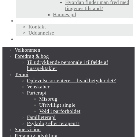
Hvordan finder man fred med
tingenes tilstand?
Hannes jul
Hvem er jeg?
Kontakt
Uddannelse
Links
Velkommen
Foredrag & bog
Til udrykkende personale i tilfælde af
husspektakler
Terapi
Oplevelsesorienteret – hvad betyder det?
Venskaber
Parterapi
Misbrug
Ufrivilligt single
Vold i parforholdet
Familieterapi
Psykolog eller terapeut?
Supervision
Personlig udvikling