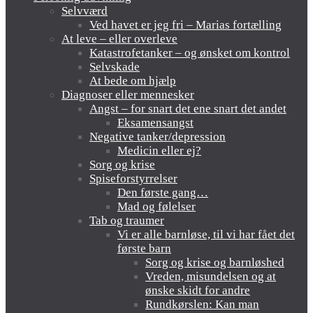
Selvværd
Ved havet er jeg fri – Marias fortælling
At leve – eller overleve
Katastrofetanker – og ønsket om kontrol
Selvskade
At bede om hjælp
Diagnoser eller mennesker
Angst – for snart det ene snart det andet
Eksamensangst
Negative tanker/depression
Medicin eller ej?
Sorg og krise
Spiseforstyrrelser
Den første gang…
Mad og følelser
Tab og traumer
Vi er alle barnløse, til vi har fået det
første barn
Sorg og krise og barnløshed
Vreden, misundelsen og at
ønske skidt for andre
Rundkørslen: Kan man