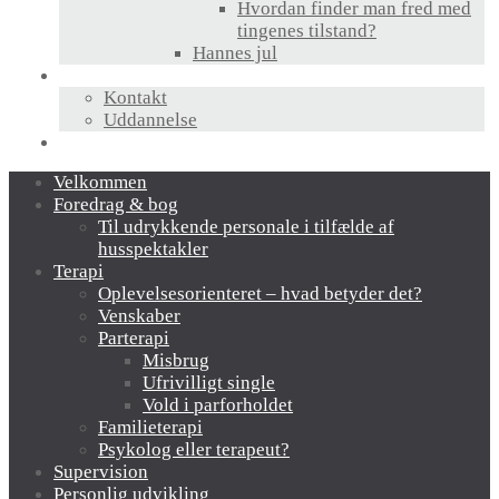
Hvordan finder man fred med
tingenes tilstand?
Hannes jul
Hvem er jeg?
Kontakt
Uddannelse
Links
Velkommen
Foredrag & bog
Til udrykkende personale i tilfælde af
husspektakler
Terapi
Oplevelsesorienteret – hvad betyder det?
Venskaber
Parterapi
Misbrug
Ufrivilligt single
Vold i parforholdet
Familieterapi
Psykolog eller terapeut?
Supervision
Personlig udvikling