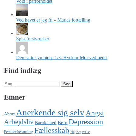
Vold i parforholdet
Ved havet er jeg fri – Marias fortælling
Spiseforstyrrelser
Den sarte symbiose 1/3: Hvorfor Mor ved bedst
Find indlæg
Søg
efter:
Emner
Anerkende sig selv
Angst
Abort
Depression
Arbejdsliv
Barnløshed
Børn
Fællesskab
Fertilitetsbehandling
Høj begavelse