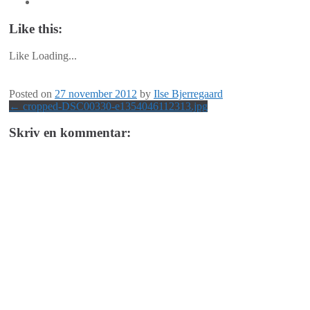
Like this:
Like
Loading...
Posted on
27 november 2012
by
Ilse Bjerregaard
Post
←
cropped-DSC00330-e1354046112313.jpg
navigation
Skriv en kommentar: