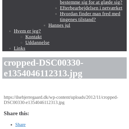
bestemme sig for at glæde sig?
Efterbearbejdelsen i netværket
Hvordan finder man fred med
tingenes tilstand?
Hannes jul
Hvem er jeg?
Kontakt
Uddannelse
Links
cropped-DSC00330-
e1354046112313.jpg
https://ilsebjerregaard.dk/wp-content/uploads/2012/11/cropped-
DSC00330-e1354046112313.jpg
Share this:
Share