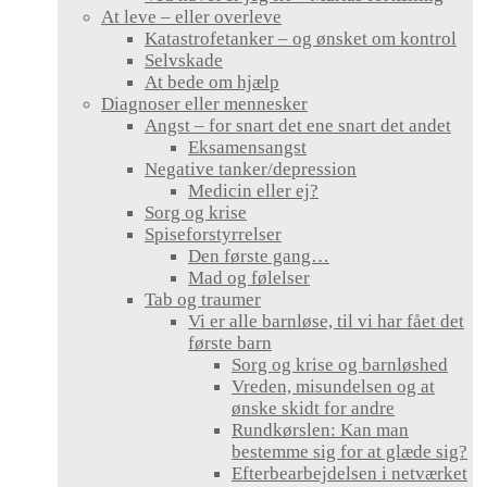
At leve – eller overleve
Katastrofetanker – og ønsket om kontrol
Selvskade
At bede om hjælp
Diagnoser eller mennesker
Angst – for snart det ene snart det andet
Eksamensangst
Negative tanker/depression
Medicin eller ej?
Sorg og krise
Spiseforstyrrelser
Den første gang…
Mad og følelser
Tab og traumer
Vi er alle barnløse, til vi har fået det
første barn
Sorg og krise og barnløshed
Vreden, misundelsen og at
ønske skidt for andre
Rundkørslen: Kan man
bestemme sig for at glæde sig?
Efterbearbejdelsen i netværket