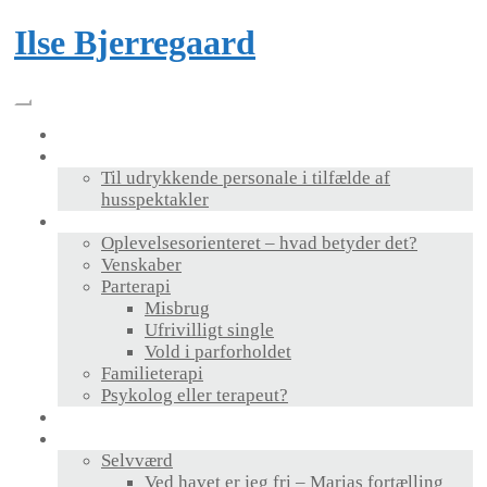
Skip
Ilse Bjerregaard
to
content
Velkommen
Foredrag & bog
Til udrykkende personale i tilfælde af
husspektakler
Terapi
Oplevelsesorienteret – hvad betyder det?
Venskaber
Parterapi
Misbrug
Ufrivilligt single
Vold i parforholdet
Familieterapi
Psykolog eller terapeut?
Supervision
Personlig udvikling
Selvværd
Ved havet er jeg fri – Marias fortælling