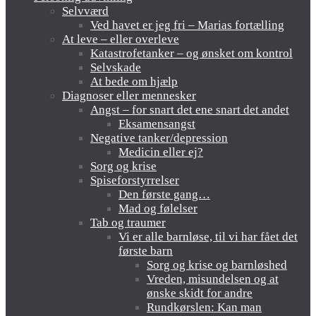
Selvværd
Ved havet er jeg fri – Marias fortælling
At leve – eller overleve
Katastrofetanker – og ønsket om kontrol
Selvskade
At bede om hjælp
Diagnoser eller mennesker
Angst – for snart det ene snart det andet
Eksamensangst
Negative tanker/depression
Medicin eller ej?
Sorg og krise
Spiseforstyrrelser
Den første gang…
Mad og følelser
Tab og traumer
Vi er alle barnløse, til vi har fået det
første barn
Sorg og krise og barnløshed
Vreden, misundelsen og at
ønske skidt for andre
Rundkørslen: Kan man