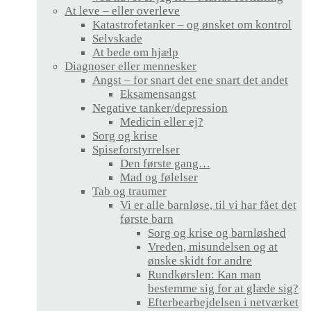
At leve – eller overleve
Katastrofetanker – og ønsket om kontrol
Selvskade
At bede om hjælp
Diagnoser eller mennesker
Angst – for snart det ene snart det andet
Eksamensangst
Negative tanker/depression
Medicin eller ej?
Sorg og krise
Spiseforstyrrelser
Den første gang…
Mad og følelser
Tab og traumer
Vi er alle barnløse, til vi har fået det
første barn
Sorg og krise og barnløshed
Vreden, misundelsen og at
ønske skidt for andre
Rundkørslen: Kan man
bestemme sig for at glæde sig?
Efterbearbejdelsen i netværket