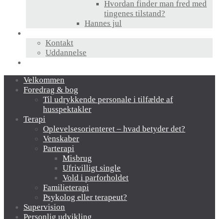
Hvordan finder man fred med
tingenes tilstand?
Hannes jul
Hvem er jeg?
Kontakt
Uddannelse
Links
Velkommen
Foredrag & bog
Til udrykkende personale i tilfælde af
husspektakler
Terapi
Oplevelsesorienteret – hvad betyder det?
Venskaber
Parterapi
Misbrug
Ufrivilligt single
Vold i parforholdet
Familieterapi
Psykolog eller terapeut?
Supervision
Personlig udvikling