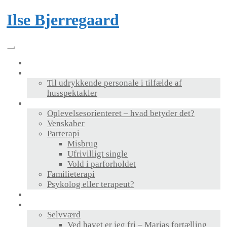
Skip
Ilse Bjerregaard
to
content
Velkommen
Foredrag & bog
Til udrykkende personale i tilfælde af
husspektakler
Terapi
Oplevelsesorienteret – hvad betyder det?
Venskaber
Parterapi
Misbrug
Ufrivilligt single
Vold i parforholdet
Familieterapi
Psykolog eller terapeut?
Supervision
Personlig udvikling
Selvværd
Ved havet er jeg fri – Marias fortælling