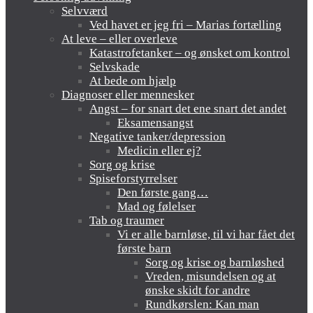
Selvværd
Ved havet er jeg fri – Marias fortælling
At leve – eller overleve
Katastrofetanker – og ønsket om kontrol
Selvskade
At bede om hjælp
Diagnoser eller mennesker
Angst – for snart det ene snart det andet
Eksamensangst
Negative tanker/depression
Medicin eller ej?
Sorg og krise
Spiseforstyrrelser
Den første gang…
Mad og følelser
Tab og traumer
Vi er alle barnløse, til vi har fået det
første barn
Sorg og krise og barnløshed
Vreden, misundelsen og at
ønske skidt for andre
Rundkørslen: Kan man