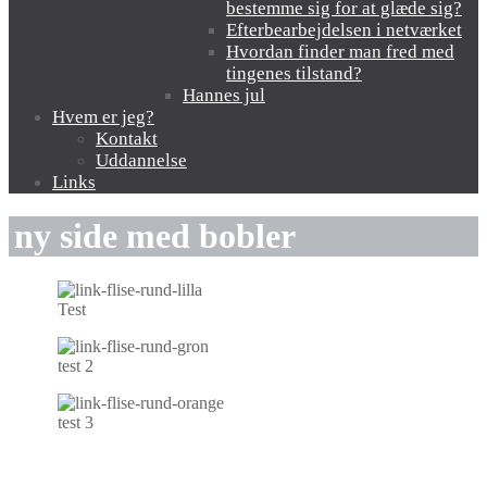
bestemme sig for at glæde sig?
Efterbearbejdelsen i netværket
Hvordan finder man fred med
tingenes tilstand?
Hannes jul
Hvem er jeg?
Kontakt
Uddannelse
Links
ny side med bobler
Test
test 2
test 3