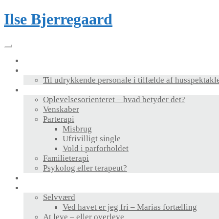
Skip
Ilse Bjerregaard
to
content
Velkommen
Foredrag & bog
Til udrykkende personale i tilfælde af husspektakl
Terapi
Oplevelsesorienteret – hvad betyder det?
Venskaber
Parterapi
Misbrug
Ufrivilligt single
Vold i parforholdet
Familieterapi
Psykolog eller terapeut?
Supervision
Personlig udvikling
Selvværd
Ved havet er jeg fri – Marias fortælling
At leve – eller overleve