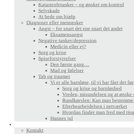
Katastrofetanker – og ønsket om kontrol
Selvskade
At bede om hjælp
Diagnoser eller mennesker
Angst – for snart det ene snart det andet
Eksamensangst
Negative tanker/depression
Medicin eller ej?
Sorg og krise
Spiseforstyrrelser
Den første gang…
Mad og følelser
Tab og traumer
Vi er alle barnløse, til vi har fået det fø
Sorg og krise og barnløshed
Vreden, misundelsen og at ønske s
Rundkørslen: Kan man bestemme s
Efterbearbejdelsen i netværket
Hvordan finder man fred med ting
Hannes jul
Hvem er jeg?
Kontakt