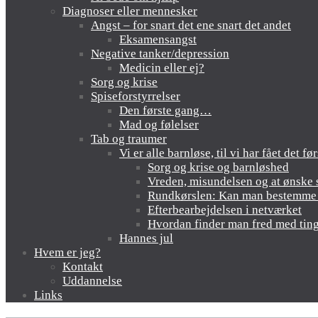
Diagnoser eller mennesker
Angst – for snart det ene snart det andet
Eksamensangst
Negative tanker/depression
Medicin eller ej?
Sorg og krise
Spiseforstyrrelser
Den første gang…
Mad og følelser
Tab og traumer
Vi er alle barnløse, til vi har fået det fø
Sorg og krise og barnløshed
Vreden, misundelsen og at ønske s
Rundkørslen: Kan man bestemme s
Efterbearbejdelsen i netværket
Hvordan finder man fred med ting
Hannes jul
Hvem er jeg?
Kontakt
Uddannelse
Links