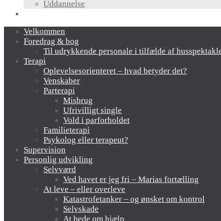
Uddannelse
Links
Velkommen
Foredrag & bog
Til udrykkende personale i tilfælde af husspektakl
Terapi
Oplevelsesorienteret – hvad betyder det?
Venskaber
Parterapi
Misbrug
Ufrivilligt single
Vold i parforholdet
Familieterapi
Psykolog eller terapeut?
Supervision
Personlig udvikling
Selvværd
Ved havet er jeg fri – Marias fortælling
At leve – eller overleve
Katastrofetanker – og ønsket om kontrol
Selvskade
At bede om hjælp