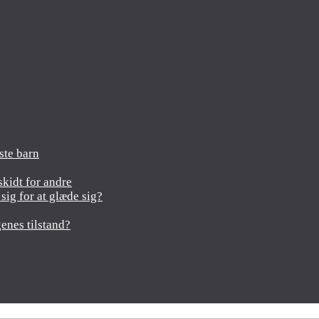
rste barn
kidt for andre
ig for at glæde sig?
enes tilstand?