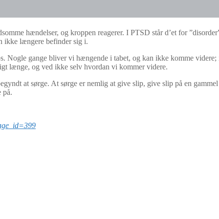
ldsomme hændelser, og kroppen reagerer. I PTSD står d’et for ”disorder”
n ikke længere befinder sig i.
s. Nogle gange bliver vi hængende i tabet, og kan ikke komme videre; i s
sigt længe, og ved ikke selv hvordan vi kommer videre.
yndt at sørge. At sørge er nemlig at give slip, give slip på en gammel 
 på.
?page_id=399