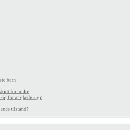
rste barn
kidt for andre
ig for at glæde sig?
enes tilstand?