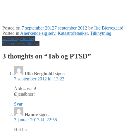
Posted on
7 september 2012
7 september 2012
by
Ilse Bjerregaard
Posted in
Anerkende sig selv
,
Katastrofetanker
,
Tilknytning
Post
←
Forrige indlæg
The voice within
→
navigation
3 thoughts on “
Tab og PTSD
”
Ulla Bergholdt
siger:
7 september 2012 kl. 13:22
Åhh – wau!
Øjenåbner!
Svar
Hanne
siger:
3 januar 2013 kl. 22:55
Hej Ilse,