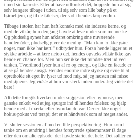
i med sin kæreste. Efter at have udforsket dét, hoppede hun af sig
selv længere tilbage i tiden, til sig selv som lille baby på et
børnehjem, og til de følelser, der sad i hendes krop endnu.
Tilbage i stolen har hun haft kontakt med sin inderste kerne, og
med de vilkår, hun dengang havde at leve under som menneske.
Og pludselig synes hun afklaret omkring sine nuværende
handlemåder, pludselig giver de mening. “Man kan jo ikke gøre
noget, man ikke har lært!” udbryder hun. Foran hende ligger nu et
stykke arbejde – at lære netop det, hendes opvækstvilkår ikke gav
hende en chance for. Men hun ser ikke det mindste træt ud ved
tanken. Tværtimod lyser hun af ro og energi, og ikke én facade er
at se på hendes ansigt. Hendes enorme indre styrke og evne til at
opretholde sit eget liv lyser ud mod mig, så jeg næsten må misse
med øjnene. Jeg
vidste
at hun var stærk inden under. Jeg vidste det
bare!
Alt dette foregik hverken under suggesion eller hypnose, men
ganske enkelt ved at jeg spurgte ind til hendes følelser, og hjalp
hende med at mærke efter hvordan de var. Der er ikke noget
hokus-pokus ved terapi; det er et håndværk som så meget andet.
Vi slutter sessionen af med en lille perspektivering. Hun kom i
tanke om en ændring i hendes forstyrrede spisemønster få dage
efter den omtalte episode, der havde startet det hele. Det spiller en