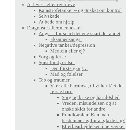
At leve – eller overleve
Katastrofetanker – og ønsket om kontrol
Selvskade
At bede om hjælp
Diagnoser eller mennesker
Angst – for snart det ene snart det andet
Eksamensangst
Negative tanker/depression
Medicin eller ej?
Sorg og krise
Spiseforstyrrelser
Den første gang…
Mad og følelser
Tab og traumer
Vi er alle barnløse, til vi har fået det
første barn
Sorg og krise og barnløshed
Vreden, misundelsen og at
ønske skidt for andre
Rundkørslen: Kan man
bestemme sig for at glæde sig?
Efterbearbejdelsen i netværket