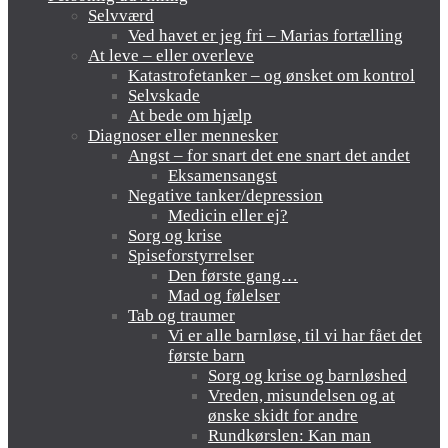
Selvværd
Ved havet er jeg fri – Marias fortælling
At leve – eller overleve
Katastrofetanker – og ønsket om kontrol
Selvskade
At bede om hjælp
Diagnoser eller mennesker
Angst – for snart det ene snart det andet
Eksamensangst
Negative tanker/depression
Medicin eller ej?
Sorg og krise
Spiseforstyrrelser
Den første gang…
Mad og følelser
Tab og traumer
Vi er alle barnløse, til vi har fået det
første barn
Sorg og krise og barnløshed
Vreden, misundelsen og at
ønske skidt for andre
Rundkørslen: Kan man