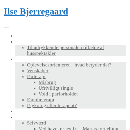
Skip
Ilse Bjerregaard
to
content
Velkommen
Foredrag & bog
Til udrykkende personale i tilfælde af
husspektakler
Terapi
Oplevelsesorienteret – hvad betyder det?
Venskaber
Parterapi
Misbrug
Ufrivilligt single
Vold i parforholdet
Familieterapi
Psykolog eller terapeut?
Supervision
Personlig udvikling
Selvværd
Ved havet er jeg fri – Marias fortælling