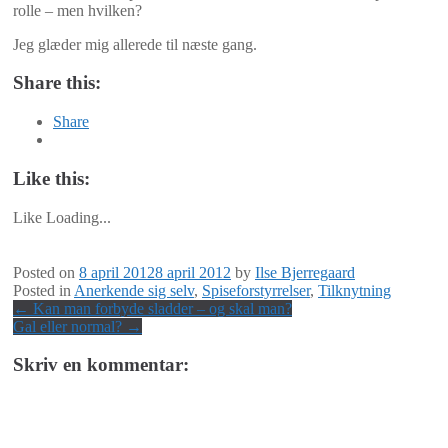
rolle – men hvilken?
Jeg glæder mig allerede til næste gang.
Share this:
Share
Like this:
Like
Loading...
Posted on
8 april 2012
8 april 2012
by
Ilse Bjerregaard
Posted in
Anerkende sig selv
,
Spiseforstyrrelser
,
Tilknytning
Post
←
Kan man forbyde sladder – og skal man?
Gal eller normal?
→
navigation
Skriv en kommentar: