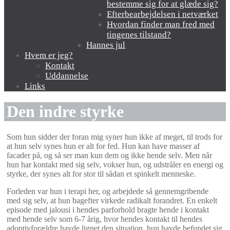
bestemme sig for at glæde sig?
Efterbearbejdelsen i netværket
Hvordan finder man fred med
tingenes tilstand?
Hannes jul
Hvem er jeg?
Kontakt
Uddannelse
Links
Den indre styrke
Som hun sidder der foran mig syner hun ikke af meget, til trods for
at hun selv synes hun er alt for fed. Hun kan have masser af
facader på, og så ser man kun dem og ikke hende selv. Men når
hun har kontakt med sig selv, vokser hun, og udstråler en energi og
styrke, der synes alt for stor til sådan et spinkelt menneske.
Forleden var hun i terapi her, og arbejdede så gennemgribende
med sig selv, at hun bagefter virkede radikalt forandret. En enkelt
episode med jalousi i hendes parforhold bragte hende i kontakt
med hende selv som 6-7 årig, hvor hendes kontakt til hendes
adoptivforældre havde lignet den situation, hun havde befundet sig