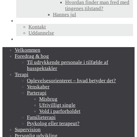
Hvordan finder man fred med
tingenes tilstand?
Hannes jul
Hvem er jeg?
Kontakt
Uddannelse
Links
Velkommen
Foredrag & bog
Til udrykkende personale i tilfælde af
husspektakler
Terapi
Oplevelsesorienteret – hvad betyder det?
Venskaber
Parterapi
Misbrug
Ufrivilligt single
Vold i parforholdet
Familieterapi
Psykolog eller terapeut?
Supervision
Personlig udvikling