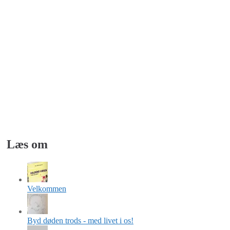
Læs om
Velkommen
Byd døden trods - med livet i os!