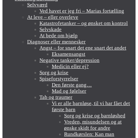
Selvværd
Ved havet er jeg fri – Marias fortælling
At leve – eller overleve
Katastrofetanker – og ønsket om kontrol
Selvskade
At bede om hjælp
Diagnoser eller mennesker
Angst – for snart det ene snart det andet
Eksamensangst
Negative tanker/depression
Medicin eller ej?
Sorg og krise
Spiseforstyrrelser
Den første gang…
Mad og følelser
Tab og traumer
Vi er alle barnløse, til vi har fået det
første barn
Sorg og krise og barnløshed
Vreden, misundelsen og at
ønske skidt for andre
Rundkørslen: Kan man