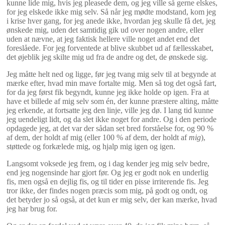
kunne lide mig, hvis jeg pleasede dem, og jeg ville så gerne elskes,
for jeg elskede ikke mig selv. Så når jeg mødte modstand, kom jeg
i krise hver gang, for jeg anede ikke, hvordan jeg skulle få det, jeg
ønskede mig, uden det samtidig gik ud over nogen andre, eller
uden at nævne, at jeg faktisk hellere ville noget andet end det
foreslåede. For jeg forventede at blive skubbet ud af fællesskabet,
det øjeblik jeg skilte mig ud fra de andre og det, de ønskede sig.
Jeg måtte helt ned og ligge, før jeg tvang mig selv til at begynde at
mærke efter, hvad min mave fortalte mig. Men så tog det også fart,
for da jeg først fik begyndt, kunne jeg ikke holde op igen. Fra at
have et billede af mig selv som én, der kunne præstere alting, måtte
jeg erkende, at fortsatte jeg den linje, ville jeg dø. I lang tid kunne
jeg uendeligt lidt, og da slet ikke noget for andre. Og i den periode
opdagede jeg, at det var der sådan set bred forståelse for, og 90 %
af dem, der holdt af mig (eller 100 % af dem, der holdt af
mig
),
støttede og forkælede mig, og hjalp mig igen og igen.
Langsomt voksede jeg frem, og i dag kender jeg mig selv bedre,
end jeg nogensinde har gjort før. Og jeg er godt nok en underlig
fis, men også en dejlig fis, og til tider en pisse irriterende fis. Jeg
tror ikke, der findes nogen præcis som mig, på godt og ondt, og
det betyder jo så også, at det kun er mig selv, der kan mærke, hvad
jeg har brug for.