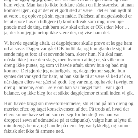
ham vejen. Man kan jo ikke forklare sådan en lille størrelse, at man
kommer igen, og at det er et godt sted at være – det er han nødt til
at være i og opleve på sin egen måde. Følelsen af magtesløshed er
let at spore hos en tidligere (!) kontrolfreak som mig, men lige
præcis med de ting, mit barn selv skal erfare er OK
uden
Mor …
ja, der kan jeg jo netop ikke være der, og vise ham det.
Vi havde egentlig aftalt, at dagplejemor skulle prøve at lægge ham
ud at sove. Dagen var gået OK indtil da, og hun glædede sig til at
sende mig et foto af et sovende barn, skrev hun. Nu skal man
måske ikke jinxe den slags, men hvorom alting er, så ville min
dreng ikke puttes, og som vi havde aftalt, skrev hun og bad mig
komme. Det gjorde jeg naturligvis, og dagplejemor sagde, hun
syntes det var synd for ham, at han skulle til at være så ked af det,
når dagen ellers var gået så godt. Jeg var enig, og havde i øvrigt en
dreng i armene, som – selv om han var meget træt – var i god
balance, og ikke bleg for at stikke dagplejemor et smil inden vi gik.
Hun havde brugt sin mavefornemmelse, stillet ind på min dreng og
mærket efter, og taget konsekvensen af det. På trods af, hvad der
ellers kunne have set ud som en sejr for hende (hvis han var
droppet i søvn af udmattelse på et tidspunkt), valgte hun at lytte til
min drengs behov, og handle på dem. Jeg var lykkelig, og kunne
faktisk slet ikke få armene ned.