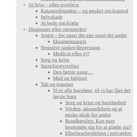
At leve – eller overleve
Katastrofetanker – og ønsket om kontrol
Selvskade
At bede om hjælp
Diagnoser eller mennesker
Angst – for snart det ene snart det andet
Eksamensangst
Negative tanker/depression
Medicin eller ej?
Sorg og krise
Spiseforstyrrelser
Den første gang…
Mad og følelser
Tab og traumer
Vi er alle barnløse, til vi har fået det
første barn
Sorg og krise og barnløshed
Vreden, misundelsen og at
ønske skidt for andre
Rundkørslen: Kan man
bestemme sig for at glæde sig?
Efterbearbejdelsen i netværket