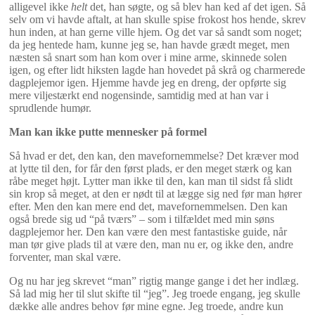
alligevel ikke
helt
det, han søgte, og så blev han ked af det igen. Så
selv om vi havde aftalt, at han skulle spise frokost hos hende, skrev
hun inden, at han gerne ville hjem. Og det var så sandt som noget;
da jeg hentede ham, kunne jeg se, han havde grædt meget, men
næsten så snart som han kom over i mine arme, skinnede solen
igen, og efter lidt hiksten lagde han hovedet på skrå og charmerede
dagplejemor igen. Hjemme havde jeg en dreng, der opførte sig
mere viljestærkt end nogensinde, samtidig med at han var i
sprudlende humør.
Man kan ikke putte mennesker på formel
Så hvad er det, den kan, den mavefornemmelse? Det kræver mod
at lytte til den, for får den først plads, er den meget stærk og kan
råbe meget højt. Lytter man ikke til den, kan man til sidst få slidt
sin krop så meget, at den er nødt til at lægge sig ned før man hører
efter. Men den kan mere end det, mavefornemmelsen. Den kan
også brede sig ud “på tværs” – som i tilfældet med min søns
dagplejemor her. Den kan være den mest fantastiske guide, når
man tør give plads til at være den, man nu er, og ikke den, andre
forventer, man skal være.
Og nu har jeg skrevet “man” rigtig mange gange i det her indlæg.
Så lad mig her til slut skifte til “jeg”. Jeg troede engang, jeg skulle
dække alle andres behov før mine egne. Jeg troede, andre kun