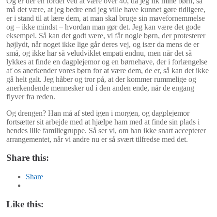
Og er der en fordel ved at være over 40, da jeg fik mine børn, så
må det være, at jeg bedre end jeg ville have kunnet gøre tidligere,
er i stand til at lære dem, at man skal bruge sin mavefornemmelse
og – ikke mindst – hvordan man gør det. Jeg kan være det gode
eksempel. Så kan det godt være, vi får nogle børn, der protesterer
højlydt, når noget ikke lige går deres vej, og især da mens de er
små, og ikke har så veludviklet empati endnu, men når det så
lykkes at finde en dagplejemor og en børnehave, der i forlængelse
af os anerkender vores børn for at være dem, de er, så kan det ikke
gå helt galt. Jeg håber og tror på, at der kommer rummelige og
anerkendende mennesker ud i den anden ende, når de engang
flyver fra reden.
Og drengen? Han må af sted igen i morgen, og dagplejemor
fortsætter sit arbejde med at hjælpe ham med at finde sin plads i
hendes lille familiegruppe. Så ser vi, om han ikke snart accepterer
arrangementet, når vi andre nu er så svært tilfredse med det.
Share this:
Share
Like this: