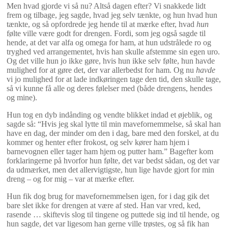
Men hvad gjorde vi så nu? Altså dagen efter? Vi snakkede lidt
frem og tilbage, jeg sagde, hvad jeg selv tænkte, og hun hvad hun
tænkte, og så opfordrede jeg hende til at mærke efter, hvad
hun
følte ville være godt for drengen. Fordi, som jeg også sagde til
hende, at det var alfa og omega for ham, at hun udstrålede ro og
tryghed ved arrangementet, hvis han skulle afstemme sin egen uro.
Og det ville hun jo ikke gøre, hvis hun ikke selv følte, hun havde
mulighed for at gøre det, der var allerbedst for ham. Og nu
havde
vi jo mulighed for at lade indkøringen tage den tid, den skulle tage,
så vi kunne få alle og deres følelser med (både drengens, hendes
og mine).
Hun tog en dyb indånding og vendte blikket indad et øjeblik, og
sagde så: “Hvis jeg skal lytte til min mavefornemmelse, så skal han
have en dag, der minder om den i dag, bare med den forskel, at du
kommer og henter efter frokost, og selv kører ham hjem i
barnevognen eller tager ham hjem og putter ham.” Bagefter kom
forklaringerne på hvorfor hun følte, det var bedst sådan, og det var
da udmærket, men det allervigtigste, hun lige havde gjort for min
dreng – og for mig – var at mærke efter.
Hun fik dog brug for mavefornemmelsen igen, for i dag gik det
bare slet ikke for drengen at være af sted. Han var vred, ked,
rasende … skiftevis slog til tingene og puttede sig ind til hende, og
hun sagde, det var ligesom han gerne ville trøstes, og så fik han