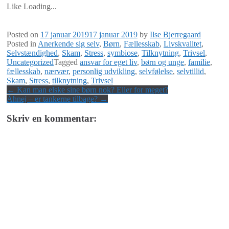
Like
Loading...
Posted on
17 januar 2019
17 januar 2019
by
Ilse Bjerregaard
Posted in
Anerkende sig selv
,
Børn
,
Fællesskab
,
Livskvalitet
,
Selvstændighed
,
Skam
,
Stress
,
symbiose
,
Tilknytning
,
Trivsel
,
Uncategorized
Tagged
ansvar for eget liv
,
børn og unge
,
familie
,
fællesskab
,
nærvær
,
personlig udvikling
,
selvfølelse
,
selvtillid
,
Skam
,
Stress
,
tilknytning
,
Trivsel
Post
←
Kan man elske sine børn nok? Eller for meget?
Åhnej – er tankerne tilbage?
→
navigation
Skriv en kommentar: