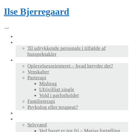
Skip
Ilse Bjerregaard
to
content
Velkommen
Foredrag & bog
Til udrykkende personale i tilfælde af
husspektakler
Terapi
Oplevelsesorienteret – hvad betyder det?
Venskaber
Parterapi
Misbrug
Ufrivilligt single
Vold i parforholdet
Familieterapi
Psykolog eller terapeut?
Supervision
Personlig udvikling
Selvværd
Ved havet er jeg fri – Marias fortælling