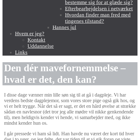
bestemme sig for at glæde sig?
Efterbearbejdelsen i netværket
Hvordan finder man fred med
tingenes tilstand?
Hannes jul
Hvem er jeg?
Kontakt
Uddannelse
Links
Den dér mavefornemmelse –
hvad er det, den kan?
I disse dage vænner min lille søn sig til at gå i dagpleje. Vi har
verdens bedste dagplejemor, som vores store pige også gik hos, og
vi er helt trygge. Når det så er sagt, er det en hård øvelse at strække
sådan en navlesnor (det tror jeg alle mødre vil nikke genkendende
til), men heldigvis kender vi hende, vi samarbejder med, og ikke
mindst kender hun os.
I går pressede vi ham så lidt. Han havde nu været der kort tid hver
dag i to uger, og jeg følte, det var tiden til at vi gik foran og viste