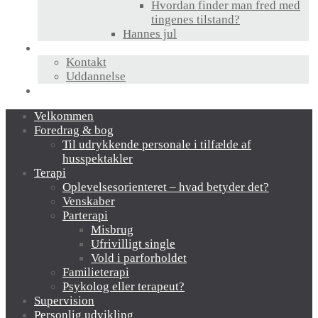
Hvordan finder man fred med
tingenes tilstand?
Hannes jul
Hvem er jeg?
Kontakt
Uddannelse
Links
Velkommen
Foredrag & bog
Til udrykkende personale i tilfælde af
husspektakler
Terapi
Oplevelsesorienteret – hvad betyder det?
Venskaber
Parterapi
Misbrug
Ufrivilligt single
Vold i parforholdet
Familieterapi
Psykolog eller terapeut?
Supervision
Personlig udvikling