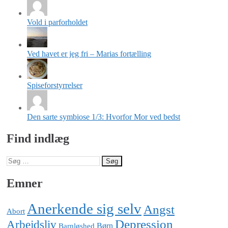
Vold i parforholdet
Ved havet er jeg fri – Marias fortælling
Spiseforstyrrelser
Den sarte symbiose 1/3: Hvorfor Mor ved bedst
Find indlæg
Søg
efter:
Emner
Anerkende sig selv
Angst
Abort
Depression
Arbejdsliv
Barnløshed
Børn