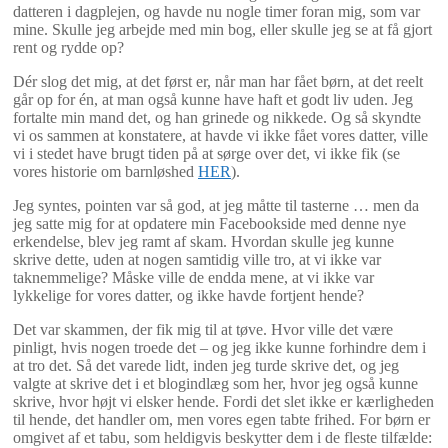
datteren i dagplejen, og havde nu nogle timer foran mig, som var
mine. Skulle jeg arbejde med min bog, eller skulle jeg se at få gjort
rent og rydde op?
Dér slog det mig, at det først er, når man har fået børn, at det reelt
går op for én, at man også kunne have haft et godt liv uden. Jeg
fortalte min mand det, og han grinede og nikkede. Og så skyndte
vi os sammen at konstatere, at havde vi ikke fået vores datter, ville
vi i stedet have brugt tiden på at sørge over det, vi ikke fik (se
vores historie om barnløshed
HER
).
Jeg syntes, pointen var så god, at jeg måtte til tasterne … men da
jeg satte mig for at opdatere min Facebookside med denne nye
erkendelse, blev jeg ramt af skam. Hvordan skulle jeg kunne
skrive dette, uden at nogen samtidig ville tro, at vi ikke var
taknemmelige? Måske ville de endda mene, at vi ikke var
lykkelige for vores datter, og ikke havde fortjent hende?
Det var skammen, der fik mig til at tøve. Hvor ville det være
pinligt, hvis nogen troede det – og jeg ikke kunne forhindre dem i
at tro det. Så det varede lidt, inden jeg turde skrive det, og jeg
valgte at skrive det i et blogindlæg som her, hvor jeg også kunne
skrive, hvor højt vi elsker hende. Fordi det slet ikke er kærligheden
til hende, det handler om, men vores egen tabte frihed. For børn er
omgivet af et tabu, som heldigvis beskytter dem i de fleste tilfælde: