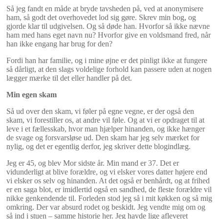
Så jeg fandt en måde at bryde tavsheden på, ved at anonymisere
ham, så godt det overhovedet lod sig gøre. Skrev min bog, og
gjorde klar til udgivelsen. Og så døde han. Hvorfor så ikke nævne
ham med hans eget navn nu? Hvorfor give en voldsmand fred, når
han ikke engang har brug for den?
Fordi han har familie, og i mine øjne er det pinligt ikke at fungere
så dårligt, at den slags voldelige forhold kan passere uden at nogen
lægger mærke til det eller handler på det.
Min egen skam
Så ud over den skam, vi føler på egne vegne, er der også den
skam, vi forestiller os, at andre vil føle. Og at vi er opdraget til at
leve i et fællesskab, hvor man hjælper hinanden, og ikke hænger
de svage og forsvarsløse ud. Den skam har jeg selv mærket for
nylig, og det er egentlig derfor, jeg skriver dette blogindlæg.
Jeg er 45, og blev Mor sidste år. Min mand er 37. Det er
vidunderligt at blive forældre, og vi elsker vores datter højere end
vi elsker os selv og hinanden. At det også er benhårdt, og at frihed
er en saga blot, er imidlertid også en sandhed, de fleste forældre vil
nikke genkendende til. Forleden stod jeg så i mit køkken og så mig
omkring. Der var absurd rodet og beskidt. Jeg vendte mig om og
så ind i stuen – samme historie her. Jeg havde lige afleveret