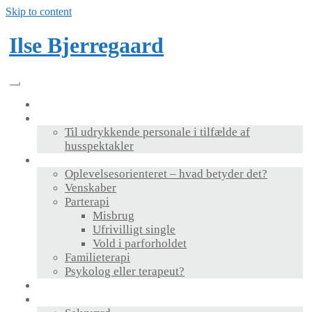
Skip to content
Ilse Bjerregaard
Velkommen
Foredrag & bog
Til udrykkende personale i tilfælde af
husspektakler
Terapi
Oplevelsesorienteret – hvad betyder det?
Venskaber
Parterapi
Misbrug
Ufrivilligt single
Vold i parforholdet
Familieterapi
Psykolog eller terapeut?
Supervision
Personlig udvikling