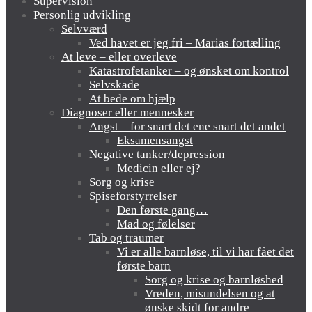
Supervision
Personlig udvikling
Selvværd
Ved havet er jeg fri – Marias fortælling
At leve – eller overleve
Katastrofetanker – og ønsket om kontrol
Selvskade
At bede om hjælp
Diagnoser eller mennesker
Angst – for snart det ene snart det andet
Eksamensangst
Negative tanker/depression
Medicin eller ej?
Sorg og krise
Spiseforstyrrelser
Den første gang…
Mad og følelser
Tab og traumer
Vi er alle barnløse, til vi har fået det
første barn
Sorg og krise og barnløshed
Vreden, misundelsen og at
ønske skidt for andre