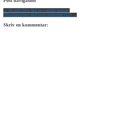
Post navigation
←
Hvorfor blive hos en voldelig partner?
Trivselspersoner skal turde underrette (1/2)
→
Skriv en kommentar: