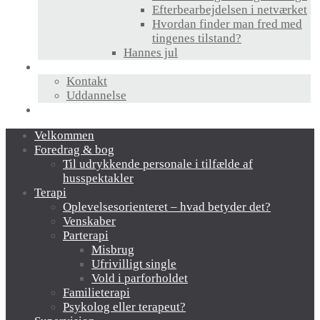
Efterbearbejdelsen i netværket
Hvordan finder man fred med
tingenes tilstand?
Hannes jul
Hvem er jeg?
Kontakt
Uddannelse
Links
Velkommen
Foredrag & bog
Til udrykkende personale i tilfælde af
husspektakler
Terapi
Oplevelsesorienteret – hvad betyder det?
Venskaber
Parterapi
Misbrug
Ufrivilligt single
Vold i parforholdet
Familieterapi
Psykolog eller terapeut?