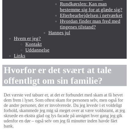
Rundkørslen: Kan man
bestemme sig for at glæde sig?
Efterbearbejdelsen i netværket
Hvordan finder man fred med
tingenes tilstand?
Hannes jul
Hvem er jeg?
Kontakt
Uddannelse
Links
Hvorfor er det svært at tale
offentligt om sin familie?
Det værste ved tabuer er, at det er forbundet med skam at få hevet
dem frem i lyset. Som oftest skam for personen selv, men også for
de andre personer, der er involverede. Da jeg levede i et voldeligt
forhold, skammede jeg mig så meget over at være voldsramt, at jeg
skruede en ekstra glad og lys facade på ansigtet hver gang jeg gik
udenfor en dør – også selv om jeg få minutter inden havde fået
bank.