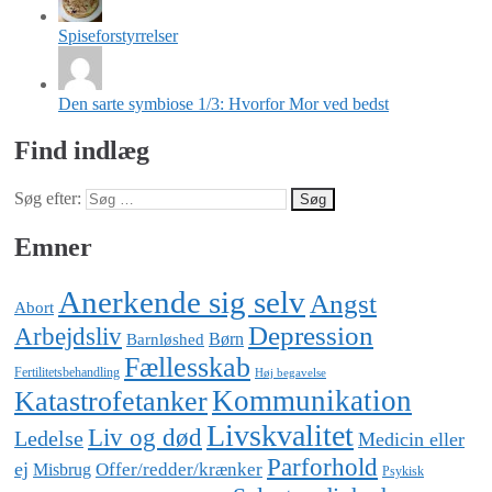
Spiseforstyrrelser
Den sarte symbiose 1/3: Hvorfor Mor ved bedst
Find indlæg
Søg efter:
Emner
Anerkende sig selv
Angst
Abort
Depression
Arbejdsliv
Barnløshed
Børn
Fællesskab
Fertilitetsbehandling
Høj begavelse
Katastrofetanker
Kommunikation
Livskvalitet
Liv og død
Ledelse
Medicin eller
Parforhold
ej
Offer/redder/krænker
Misbrug
Psykisk