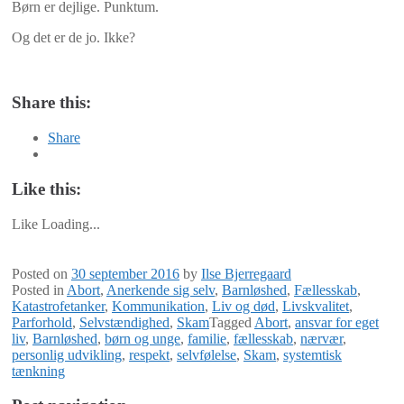
Børn er dejlige. Punktum.
Og det er de jo. Ikke?
Share this:
Share
Like this:
Like
Loading...
Posted on
30 september 2016
by
Ilse Bjerregaard
Posted in
Abort
,
Anerkende sig selv
,
Barnløshed
,
Fællesskab
,
Katastrofetanker
,
Kommunikation
,
Liv og død
,
Livskvalitet
,
Parforhold
,
Selvstændighed
,
Skam
Tagged
Abort
,
ansvar for eget
liv
,
Barnløshed
,
børn og unge
,
familie
,
fællesskab
,
nærvær
,
personlig udvikling
,
respekt
,
selvfølelse
,
Skam
,
systemtisk
tænkning