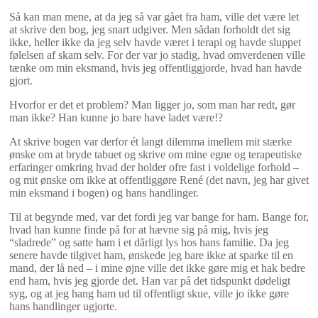
Så kan man mene, at da jeg så var gået fra ham, ville det være let
at skrive den bog, jeg snart udgiver. Men sådan forholdt det sig
ikke, heller ikke da jeg selv havde været i terapi og havde sluppet
følelsen af skam selv. For der var jo stadig, hvad omverdenen ville
tænke om min eksmand, hvis jeg offentliggjorde, hvad han havde
gjort.
Hvorfor er det et problem? Man ligger jo, som man har redt, gør
man ikke? Han kunne jo bare have ladet være!?
At skrive bogen var derfor ét langt dilemma imellem mit stærke
ønske om at bryde tabuet og skrive om mine egne og terapeutiske
erfaringer omkring hvad der holder ofre fast i voldelige forhold –
og mit ønske om ikke at offentliggøre René (det navn, jeg har givet
min eksmand i bogen) og hans handlinger.
Til at begynde med, var det fordi jeg var bange for ham. Bange for,
hvad han kunne finde på for at hævne sig på mig, hvis jeg
“sladrede” og satte ham i et dårligt lys hos hans familie. Da jeg
senere havde tilgivet ham, ønskede jeg bare ikke at sparke til en
mand, der lå ned – i mine øjne ville det ikke gøre mig et hak bedre
end ham, hvis jeg gjorde det. Han var på det tidspunkt dødeligt
syg, og at jeg hang ham ud til offentligt skue, ville jo ikke gøre
hans handlinger ugjorte.