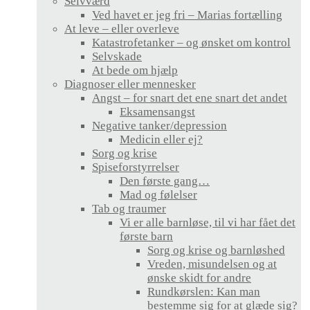
Selvværd
Ved havet er jeg fri – Marias fortælling
At leve – eller overleve
Katastrofetanker – og ønsket om kontrol
Selvskade
At bede om hjælp
Diagnoser eller mennesker
Angst – for snart det ene snart det andet
Eksamensangst
Negative tanker/depression
Medicin eller ej?
Sorg og krise
Spiseforstyrrelser
Den første gang…
Mad og følelser
Tab og traumer
Vi er alle barnløse, til vi har fået det
første barn
Sorg og krise og barnløshed
Vreden, misundelsen og at
ønske skidt for andre
Rundkørslen: Kan man
bestemme sig for at glæde sig?