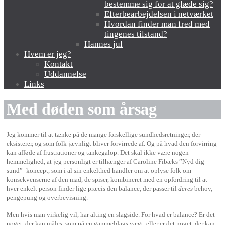
bestemme sig for at glæde sig?
Efterbearbejdelsen i netværket
Hvordan finder man fred med
tingenes tilstand?
Hannes jul
Hvem er jeg?
Kontakt
Uddannelse
Links
Med døden som årsag
Jeg kommer til at tænke på de mange forskellige sundhedsretninger, der
eksisterer, og som folk jævnligt bliver forvirrede af. Og på hvad den forvirring
kan afføde af frustrationer og tankegalop. Det skal ikke være nogen
hemmelighed, at jeg personligt er tilhænger af Caroline Fibæks ”Nyd dig
sund”- koncept, som i al sin enkelthed handler om at oplyse folk om
konsekvenserne af den mad, de spiser, kombineret med en opfordring til at
hver enkelt person finder lige præcis den balance, der passer til
deres
behov,
pengepung og overbevisning.
Men hvis man virkelig vil, har alting en slagside. For hvad er balance? Er det
noget, der kan måles, som på en gammeldags vægt, eller er det noget, der kan