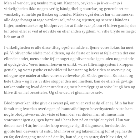
Men så var det, jeg tænkte mig om. Kroppen, psyken – ja
livet
– er jo i
virkeligheden ikke nogen særlig håndgribelig størrelse, og generelt set ret
vanskelig at hælde på flasker og formler. Måske også derfor har vi mennesker
alle dage forsøgt at tage varsler i sol, måne og stjerner, og senere i håndens
linjer, modermærker og blodprøver, for at finde svar på om vi bliver gamle, dør
før tiden eller er ved at udvikle en eller anden sygdom, vi ville bryde os meget
lidt om at få.
I virkeligheden er alle disse tiltag
også
en måde at fjerne vores fokus fra nuet
på. Vi bliver
alle
slidte med alderen, og de fleste oplever at fejle enten det ene
eller det andet, mens andre fejler noget og bliver raske igen uden nogensinde
at opdage det. Vores immunforsvar er unikt, vores filtreringssystem i kroppen
genialt, og vores psyke er udviklet til konstant og hele tiden at overveje og
udregne nye måder at sikre vores overlevelse på. Så det gør den. Konstant og
hele tiden – og hvis vi ikke stopper den ind imellem, kan de ellers så givtige
tanker omkring hvad der er sundest og mest bæredygtigt at spise let gå hen og
blive til en hel besættelse. Og så er det, vi glemmer os selv.
Blodprøver kan ikke give os svaret på, om vi er ved at dø eller ej. Min far har
fortalt mig hvordan overlægen på børneafdelingen hovedrystende viste ham
nogle blodprøvesvar, der viste et barn, der var døden nær, alt imens min
storesøster igen og igen kørte ind i hans ben på en trehjulet cykel. Hun var
døden nær i 4 år, før hendes krop overgav sig til diagnosen, for døde, det
gjorde hun desværre til sidst. Men hvor
er
jeg taknemmelig for, at jeg havde
en far, der dengang troede på det liv, han så, og en søster, der blev i det, så