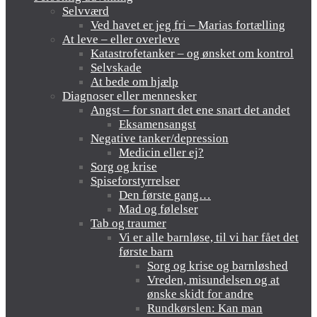
Selvværd
Ved havet er jeg fri – Marias fortælling
At leve – eller overleve
Katastrofetanker – og ønsket om kontrol
Selvskade
At bede om hjælp
Diagnoser eller mennesker
Angst – for snart det ene snart det andet
Eksamensangst
Negative tanker/depression
Medicin eller ej?
Sorg og krise
Spiseforstyrrelser
Den første gang…
Mad og følelser
Tab og traumer
Vi er alle barnløse, til vi har fået det
første barn
Sorg og krise og barnløshed
Vreden, misundelsen og at
ønske skidt for andre
Rundkørslen: Kan man