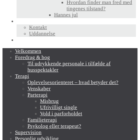
Hvordan finder man fred med
tingenes tilstand?
Hannes jul
Hvem er jeg?
Kontakt
Uddannelse
Links
Velkommen
Foredrag & bog
Til udrykkende personale i tilfælde af
husspektakler
Terapi
Oplevelsesorienteret – hvad betyder det?
Venskaber
Parterapi
Misbrug
Ufrivilligt single
Vold i parforholdet
Familieterapi
Psykolog eller terapeut?
Supervision
Personlig udvikling