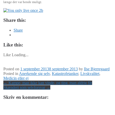
længe det var hende muligt.
Share this:
Share
Like this:
Like
Loading...
Posted on
1 september 2013
8 september 2013
by
Ilse Bjerregaard
Posted in
Anerkende sig selv
,
Katastrofetanker
,
Livskvalitet
,
Medicin eller ej
Post
←
Kampe, man ikke kan vinde, og ting, man aldrig får
Skænderi som selvforsvar
→
navigation
Skriv en kommentar: