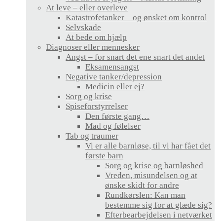
At leve – eller overleve
Katastrofetanker – og ønsket om kontrol
Selvskade
At bede om hjælp
Diagnoser eller mennesker
Angst – for snart det ene snart det andet
Eksamensangst
Negative tanker/depression
Medicin eller ej?
Sorg og krise
Spiseforstyrrelser
Den første gang…
Mad og følelser
Tab og traumer
Vi er alle barnløse, til vi har fået det
første barn
Sorg og krise og barnløshed
Vreden, misundelsen og at
ønske skidt for andre
Rundkørslen: Kan man
bestemme sig for at glæde sig?
Efterbearbejdelsen i netværket