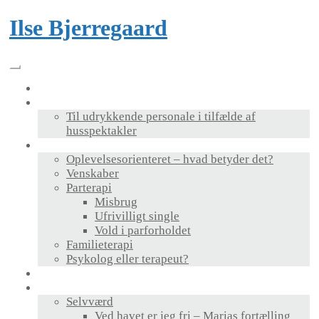
Skip
Ilse Bjerregaard
to
content
Velkommen
Foredrag & bog
Til udrykkende personale i tilfælde af
husspektakler
Terapi
Oplevelsesorienteret – hvad betyder det?
Venskaber
Parterapi
Misbrug
Ufrivilligt single
Vold i parforholdet
Familieterapi
Psykolog eller terapeut?
Supervision
Personlig udvikling
Selvværd
Ved havet er jeg fri – Marias fortælling