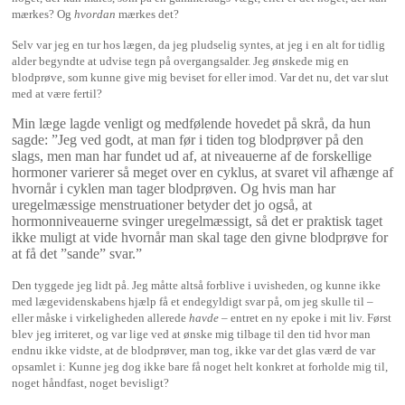
mærkes? Og
hvordan
mærkes det?
Selv var jeg en tur hos lægen, da jeg pludselig syntes, at jeg i en alt for tidlig
alder begyndte at udvise tegn på overgangsalder. Jeg ønskede mig en
blodprøve, som kunne give mig beviset for eller imod. Var det nu, det var slut
med at være fertil?
Min læge lagde venligt og medfølende hovedet på skrå, da hun
sagde: ”Jeg ved godt, at man før i tiden tog blodprøver på den
slags, men man har fundet ud af, at niveauerne af de forskellige
hormoner varierer så meget over en cyklus, at svaret vil afhænge af
hvornår i cyklen man tager blodprøven. Og hvis man har
uregelmæssige menstruationer betyder det jo også, at
hormonniveauerne svinger uregelmæssigt, så det er praktisk taget
ikke muligt at vide hvornår man skal tage den givne blodprøve for
at få det ”sande” svar.”
Den tyggede jeg lidt på. Jeg måtte altså forblive i uvisheden, og kunne ikke
med lægevidenskabens hjælp få et endegyldigt svar på, om jeg skulle til –
eller måske i virkeligheden allerede
havde
– entret en ny epoke i mit liv. Først
blev jeg irriteret, og var lige ved at ønske mig tilbage til den tid hvor man
endnu ikke vidste, at de blodprøver, man tog, ikke var det glas værd de var
opsamlet i: Kunne jeg dog ikke bare få noget helt konkret at forholde mig til,
noget håndfast, noget bevisligt?