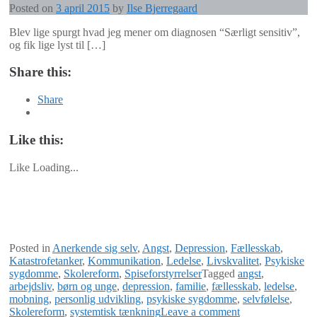
Posted on
3 april 2015
by
Ilse Bjerregaard
Blev lige spurgt hvad jeg mener om diagnosen “Særligt sensitiv”,
og fik lige lyst til […]
Share this:
Share
Like this:
Like
Loading...
Posted in
Anerkende sig selv
,
Angst
,
Depression
,
Fællesskab
,
Katastrofetanker
,
Kommunikation
,
Ledelse
,
Livskvalitet
,
Psykiske
sygdomme
,
Skolereform
,
Spiseforstyrrelser
Tagged
angst
,
arbejdsliv
,
børn og unge
,
depression
,
familie
,
fællesskab
,
ledelse
,
mobning
,
personlig udvikling
,
psykiske sygdomme
,
selvfølelse
,
Skolereform
,
systemtisk tænkning
Leave a comment