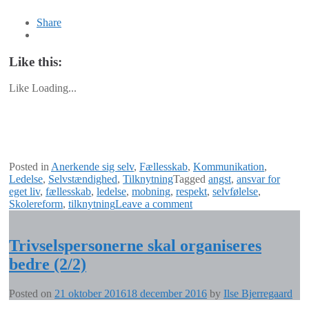
Share
Like this:
Like
Loading...
Posted in
Anerkende sig selv
,
Fællesskab
,
Kommunikation
,
Ledelse
,
Selvstændighed
,
Tilknytning
Tagged
angst
,
ansvar for
eget liv
,
fællesskab
,
ledelse
,
mobning
,
respekt
,
selvfølelse
,
Skolereform
,
tilknytning
Leave a comment
Trivselspersonerne skal organiseres
bedre (2/2)
Posted on
21 oktober 2016
18 december 2016
by
Ilse Bjerregaard