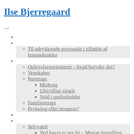
Skip
Ilse Bjerregaard
to
content
Velkommen
Foredrag & bog
Til udrykkende personale i tilfælde af
husspektakler
Terapi
Oplevelsesorienteret – hvad betyder det?
Venskaber
Parterapi
Misbrug
Ufrivilligt single
Vold i parforholdet
Familieterapi
Psykolog eller terapeut?
Supervision
Personlig udvikling
Selvværd
Ved havet er jeg fri – Marias fortælling