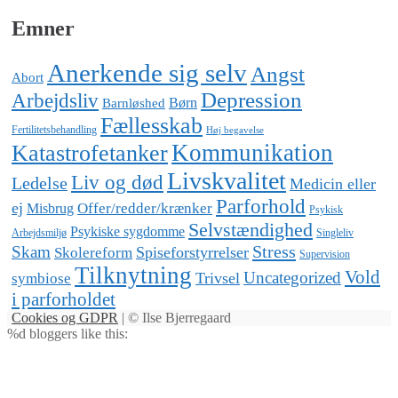
efter:
Emner
Anerkende sig selv
Angst
Abort
Depression
Arbejdsliv
Barnløshed
Børn
Fællesskab
Fertilitetsbehandling
Høj begavelse
Katastrofetanker
Kommunikation
Livskvalitet
Liv og død
Ledelse
Medicin eller
Parforhold
ej
Offer/redder/krænker
Misbrug
Psykisk
Selvstændighed
Psykiske sygdomme
Arbejdsmiljø
Singleliv
Stress
Skam
Spiseforstyrrelser
Skolereform
Supervision
Tilknytning
Vold
Uncategorized
Trivsel
symbiose
i parforholdet
Cookies og GDPR
| © Ilse Bjerregaard
%d
bloggers like this: