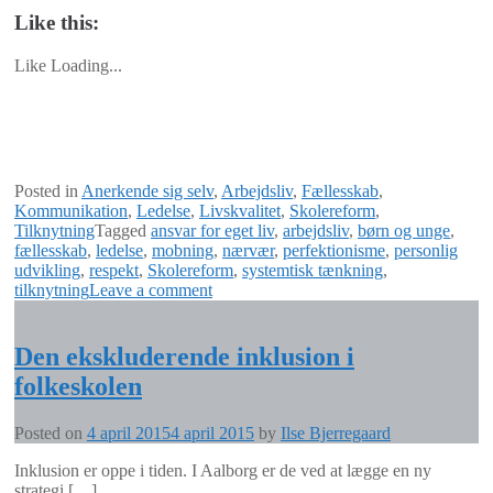
Like this:
Like
Loading...
Posted in
Anerkende sig selv
,
Arbejdsliv
,
Fællesskab
,
Kommunikation
,
Ledelse
,
Livskvalitet
,
Skolereform
,
Tilknytning
Tagged
ansvar for eget liv
,
arbejdsliv
,
børn og unge
,
fællesskab
,
ledelse
,
mobning
,
nærvær
,
perfektionisme
,
personlig
udvikling
,
respekt
,
Skolereform
,
systemtisk tænkning
,
tilknytning
Leave a comment
Den ekskluderende inklusion i
folkeskolen
Posted on
4 april 2015
4 april 2015
by
Ilse Bjerregaard
Inklusion er oppe i tiden. I Aalborg er de ved at lægge en ny
strategi […]