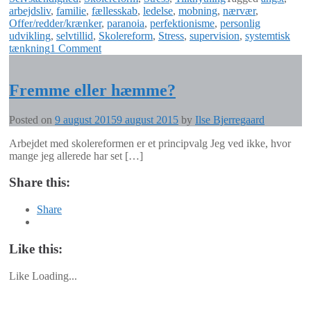
arbejdsliv
,
familie
,
fællesskab
,
ledelse
,
mobning
,
nærvær
,
Offer/redder/krænker
,
paranoia
,
perfektionisme
,
personlig
udvikling
,
selvtillid
,
Skolereform
,
Stress
,
supervision
,
systemtisk
tænkning
1 Comment
Fremme eller hæmme?
Posted on
9 august 2015
9 august 2015
by
Ilse Bjerregaard
Arbejdet med skolereformen er et principvalg Jeg ved ikke, hvor
mange jeg allerede har set […]
Share this:
Share
Like this:
Like
Loading...