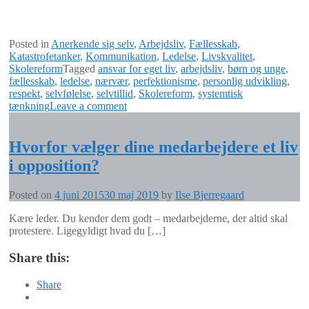
Posted in
Anerkende sig selv
,
Arbejdsliv
,
Fællesskab
,
Katastrofetanker
,
Kommunikation
,
Ledelse
,
Livskvalitet
,
Skolereform
Tagged
ansvar for eget liv
,
arbejdsliv
,
børn og unge
,
fællesskab
,
ledelse
,
nærvær
,
perfektionisme
,
personlig udvikling
,
respekt
,
selvfølelse
,
selvtillid
,
Skolereform
,
systemtisk
tænkning
Leave a comment
Hvorfor vælger dine medarbejdere et liv
i opposition?
Posted on
4 juni 2015
30 maj 2019
by
Ilse Bjerregaard
Kære leder. Du kender dem godt – medarbejderne, der altid skal
protestere. Ligegyldigt hvad du […]
Share this:
Share