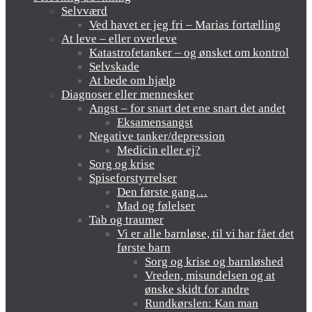
Selvværd
Ved havet er jeg fri – Marias fortælling
At leve – eller overleve
Katastrofetanker – og ønsket om kontrol
Selvskade
At bede om hjælp
Diagnoser eller mennesker
Angst – for snart det ene snart det andet
Eksamensangst
Negative tanker/depression
Medicin eller ej?
Sorg og krise
Spiseforstyrrelser
Den første gang…
Mad og følelser
Tab og traumer
Vi er alle barnløse, til vi har fået det
første barn
Sorg og krise og barnløshed
Vreden, misundelsen og at
ønske skidt for andre
Rundkørslen: Kan man