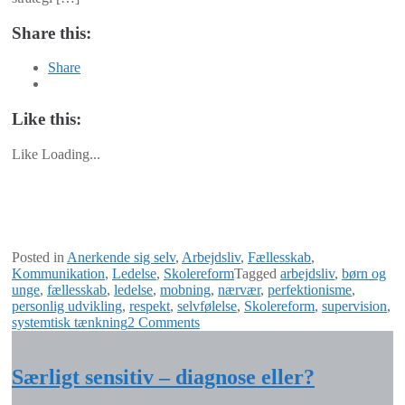
Share this:
Share
Like this:
Like
Loading...
Posted in
Anerkende sig selv
,
Arbejdsliv
,
Fællesskab
,
Kommunikation
,
Ledelse
,
Skolereform
Tagged
arbejdsliv
,
børn og
unge
,
fællesskab
,
ledelse
,
mobning
,
nærvær
,
perfektionisme
,
personlig udvikling
,
respekt
,
selvfølelse
,
Skolereform
,
supervision
,
systemtisk tænkning
2 Comments
Særligt sensitiv – diagnose eller?