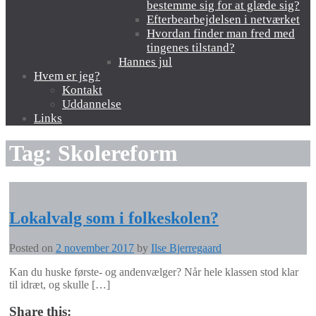
bestemme sig for at glæde sig?
Efterbearbejdelsen i netværket
Hvordan finder man fred med
tingenes tilstand?
Hannes jul
Hvem er jeg?
Kontakt
Uddannelse
Links
Tag:
Skolereform
Lokalvalg som i folkeskolen?
Posted on
2 november 2017
by
Ilse Bjerregaard
Kan du huske første- og andenvælger? Når hele klassen stod klar
til idræt, og skulle […]
Share this: