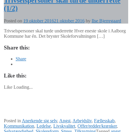
Trivselspersoner skal turde underrette
(1/2)
Posted on
19 oktober 2016
21 oktober 2016
by
Ilse Bjerregaard
Trivselspersoner skal turde underrette Hver eneste skole i Aalborg
Kommune har én. Det bryster Skoleforvaltningen […]
Share this:
Share
Like this:
Like
Loading...
Posted in
Anerkende sig selv
,
Angst
,
Arbejdsliv
,
Fællesskab
,
Kommunikation
,
Ledelse
,
Livskvalitet
,
Offer/redder/krænker
,
Selvstændighed
,
Skolereform
,
Stress
,
Tilknytning
Tagged
angst
,