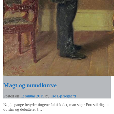
Magt og mundkurve
Posted on
12 januar 2015
by
Ilse Bjerregaard
Nogle gange betyder tingene faktisk det, man siger Forestil dig, at
du står og debatterer […]