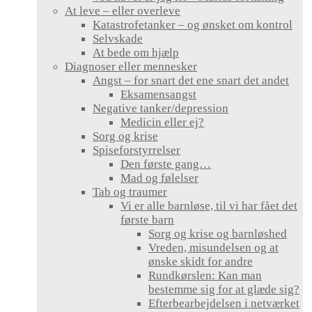
At leve – eller overleve
Katastrofetanker – og ønsket om kontrol
Selvskade
At bede om hjælp
Diagnoser eller mennesker
Angst – for snart det ene snart det andet
Eksamensangst
Negative tanker/depression
Medicin eller ej?
Sorg og krise
Spiseforstyrrelser
Den første gang…
Mad og følelser
Tab og traumer
Vi er alle barnløse, til vi har fået det
første barn
Sorg og krise og barnløshed
Vreden, misundelsen og at
ønske skidt for andre
Rundkørslen: Kan man
bestemme sig for at glæde sig?
Efterbearbejdelsen i netværket