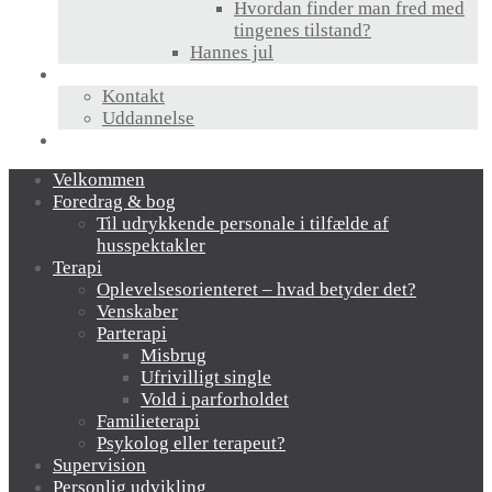
Hvordan finder man fred med
tingenes tilstand?
Hannes jul
Hvem er jeg?
Kontakt
Uddannelse
Links
Velkommen
Foredrag & bog
Til udrykkende personale i tilfælde af
husspektakler
Terapi
Oplevelsesorienteret – hvad betyder det?
Venskaber
Parterapi
Misbrug
Ufrivilligt single
Vold i parforholdet
Familieterapi
Psykolog eller terapeut?
Supervision
Personlig udvikling