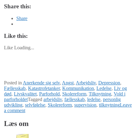
Share this:
Share
Like this:
Like
Loading...
Posted in
Anerkende sig selv
,
Angst
,
Arbejdsliv
,
Depression
,
Fællesskab
,
Katastrofetanker
,
Kommunikation
,
Ledelse
,
Liv og
død
,
Livskvalitet
,
Parforhold
,
Skolereform
,
Tilknytning
,
Vold i
parforholdet
Tagged
arbejdsliv
,
fællesskab
,
ledelse
,
personlig
udvikling
,
selvfølelse
,
Skolereform
,
supervision
,
tilknytning
Leave
a comment
Læs om