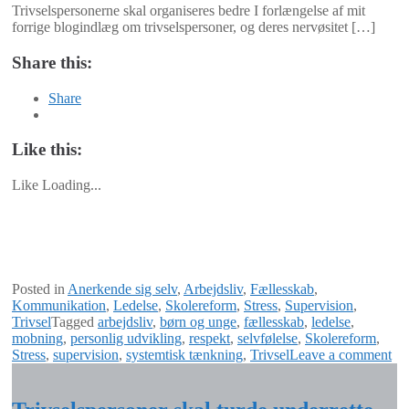
Trivselspersonerne skal organiseres bedre I forlængelse af mit
forrige blogindlæg om trivselspersoner, og deres nervøsitet […]
Share this:
Share
Like this:
Like
Loading...
Posted in
Anerkende sig selv
,
Arbejdsliv
,
Fællesskab
,
Kommunikation
,
Ledelse
,
Skolereform
,
Stress
,
Supervision
,
Trivsel
Tagged
arbejdsliv
,
børn og unge
,
fællesskab
,
ledelse
,
mobning
,
personlig udvikling
,
respekt
,
selvfølelse
,
Skolereform
,
Stress
,
supervision
,
systemtisk tænkning
,
Trivsel
Leave a comment